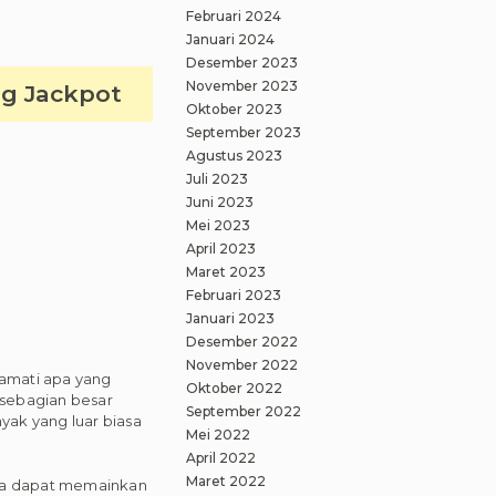
Februari 2024
Januari 2024
Desember 2023
November 2023
ng Jackpot
Oktober 2023
September 2023
Agustus 2023
Juli 2023
Juni 2023
Mei 2023
April 2023
Maret 2023
Februari 2023
Januari 2023
Desember 2022
November 2022
 amati apa yang
Oktober 2022
 sebagian besar
September 2022
ak yang luar biasa
Mei 2022
April 2022
Maret 2022
Anda dapat memainkan