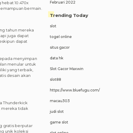
Februari 2022
 hebat 10.470x
g kemampuan bermain.
Trending Today
slot
jang tahun mereka
tapi juga dapat
togel online
Meskipun dapat
situs gacor
data hk
n kepada menyimpan
ulan menular untuk
Slot Gacor Maxwin
iki yang terbaik,
atis desain akan
slot88
https://www.bluefugu.com/
macau303
ra Thunderkick
 mereka tidak
judi slot
game slot
 gratis berputar
g unik koleksi
slot online