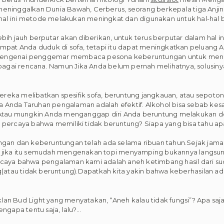
meninggalkan Dunia Bawah, Cerberus, seorang berkepala tiga Anjin
al ini metode melakukan meningkat dan digunakan untuk hal-hal be
bih jauh berputar akan diberikan, untuk terus berputar dalam hal 
tempat Anda duduk di sofa, tetapi itu dapat meningkatkan peluang
engenai penggemar membaca pesona keberuntungan untuk me
gai rencana. Namun Jika Anda belum pernah melihatnya, solusinya
eka melibatkan spesifik sofa, beruntung jangkauan, atau sepotong 
 Anda Taruhan pengalaman adalah efektif. Alkohol bisa sebab kes
Atau mungkin Anda menganggap diri Anda beruntung melakukan 
 percaya bahwa memiliki tidak beruntung? Siapa yang bisa tahu apa 
n dan keberuntungan telah ada selama ribuan tahun.Sejak jaman
pi jika itu semudah mengenakan topi menyamping bukannya langs
a bahwa pengalaman kami adalah aneh ketimbang hasil dari suci
atau tidak beruntung).Dapatkah kita yakin bahwa keberhasilan ad
 iklan Bud Light yang menyatakan, “Aneh kalau tidak fungsi”? Apa s
gapa tentu saja, lalu?…