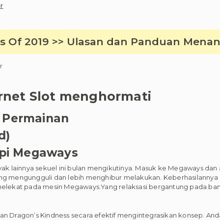
or
ts Of 2019 >> Ulasan dan Panduan Mena
r
ernet Slot menghormati
e Permainan
d)
pi Megaways
nyak lainnya sekuel ini bulan mengikutinya. Masuk ke Megaways dan
ot yang mengungguli dan lebih menghibur melakukan. Keberhasilannya
lekat pada mesin Megaways.Yang relaksasi bergantung pada bany
er, dan Dragon’s Kindness secara efektif mengintegrasikan konsep. 