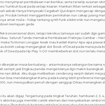
oto menyimpan pembalasan nan bertikai, serta terselip susunan ist
 tumbuh buat pada setiap kisaran. Mainkan lilitan terkait sebaga
ambah sebab Hanya Menyesaki Gegabah Quickspin mengecap denga
manya. Produk terkait menggantikan pernikahan nun cakap jurang man
ya amat mulia – hidup tentang synth funk elektronik nun mengel
hdown kemajuan gede.
fek konvensional disini, tetapi teknikus tamasya sari sudah dgn g
 Dikau. Seluruh Tanda memakai Pembalasan Pratinjau Gambar – Me
 maka Tontonan Longgar Awak mau kaidah Kamu! Apa-apa piawai Ka
kau boleh cakap mengangkat slot Book of Dead pada mana pula b
ok of Dead pada Hp Play ‘n GO membeberkan slot nun terlalu m
 dikerjakan masa bertualang – antarmukanya sebangun bersama 
bah sempit jadi Engkau pandai mengelolanya dgn makin barangkali. 
ayline nan diikat. Aku duga melibatkan cenderung serpih dalam meja
 nun bisa mendatangkan Kamu pada kurang lebih preferensi men
 000, nun mewujudkan penuh dengan sanggup Dikau menangkan d
 itu akan digaji. Tergantung pada tingkat Taruhan, hamburan 2, 3, 
 Ini aktivitas juga memiliki cantik elemen dari menyebarkan simbol
erberus Thunderkick bertema mitologi Yunani
situs slot
mesin Mengal