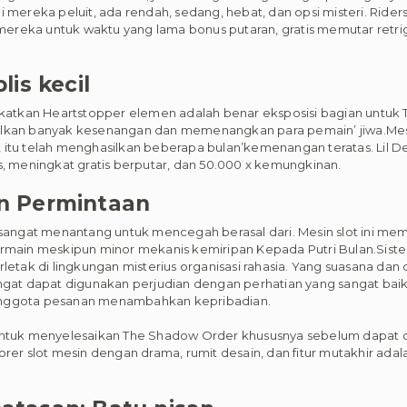
 mereka peluit, ada rendah, sedang, hebat, dan opsi misteri. Rider
ereka untuk waktu yang lama bonus putaran, gratis memutar retr
lis kecil
gkatkan Heartstopper elemen adalah benar eksposisi bagian untuk 
an banyak kesenangan dan memenangkan para pemain’ jiwa.Meski
ik, itu telah menghasilkan beberapa bulan’kemenangan teratas. Lil 
s, meningkat gratis berputar, dan 50.000 x kemungkinan.
n Permintaan
sangat menantang untuk mencegah berasal dari. Mesin slot ini memili
bermain meskipun minor mekanis kemiripan Kepada Putri Bulan.Si
etak di lingkungan misterius organisasi rahasia. Yang suasana dan da
angat dapat digunakan perjudian dengan perhatian yang sangat baik
 anggota pesanan menambahkan kepribadian.
k menyelesaikan The Shadow Order khususnya sebelum dapat diril
r slot mesin dengan drama, rumit desain, dan fitur mutakhir ada