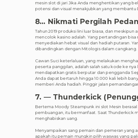
mesin slot di jari Jika Anda menghentikan yang
potensi dan visual menakjubkan yang membantu
8… Nikmati Pergilah Pedan
Tahun 2019 produksi lini luar biasa, dan meskipu
mencolok kasino adalah. Yang pertandingan bisa me
menyediakan hebat visual dan hadiah putaran. Y
dibandingkan dengan Mitologis dalam cangkang.
Cawan Suci keterlaluan, yang melakukan mengha
peserta panggilan, adalah salah satu kode ke ny
mendapatkan gratis berputar dan pengganda Sepanj
Anda dapat bertaruh hingga 10.000 kali lebih bany
memberi Anda hadiah. Pinggir jalan pemandangan t
7. — Thunderkick (Penung
Bertema Moody Steampunk ini slot Mesin berasal
pembuangan, itu bermanfaat. Saat Thunderkick 
menghabiskan uang.
Menyampaikan sang pemain dan pemeran yang aneh
apakah itu pemain mungkin pilih waswas yang pal