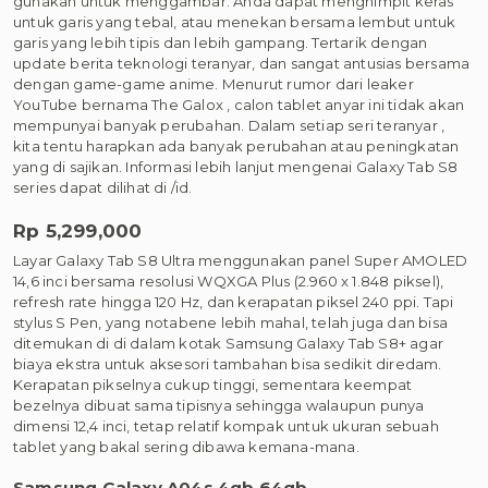
gunakan untuk menggambar. Anda dapat menghimpit keras
untuk garis yang tebal, atau menekan bersama lembut untuk
garis yang lebih tipis dan lebih gampang. Tertarik dengan
update berita teknologi teranyar, dan sangat antusias bersama
dengan game-game anime. Menurut rumor dari leaker
YouTube bernama The Galox , calon tablet anyar ini tidak akan
mempunyai banyak perubahan. Dalam setiap seri teranyar ,
kita tentu harapkan ada banyak perubahan atau peningkatan
yang di sajikan. Informasi lebih lanjut mengenai Galaxy Tab S8
series dapat dilihat di /id.
Rp 5,299,000
Layar Galaxy Tab S8 Ultra menggunakan panel Super AMOLED
14,6 inci bersama resolusi WQXGA Plus (2.960 x 1.848 piksel),
refresh rate hingga 120 Hz, dan kerapatan piksel 240 ppi. Tapi
stylus S Pen, yang notabene lebih mahal, telah juga dan bisa
ditemukan di di dalam kotak Samsung Galaxy Tab S8+ agar
biaya ekstra untuk aksesori tambahan bisa sedikit diredam.
Kerapatan pikselnya cukup tinggi, sementara keempat
bezelnya dibuat sama tipisnya sehingga walaupun punya
dimensi 12,4 inci, tetap relatif kompak untuk ukuran sebuah
tablet yang bakal sering dibawa kemana-mana.
Samsung Galaxy A04s 4gb 64gb