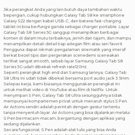
Jika perangkat Anda yang lain butuh daya tambahan waktu
bepergian, cukup hubungkan Galaxy Tab S8 ke smartphone
Galaxy S22 dengan kabel USB-C, dan baterai fast-charging
tablet ini bisa berfungsi ganda sebagai charger portable. Layar
Galaxy Tab S8 Series 5G sanggup menampilkan berbagai
konten di dalam mutu terbaiknya, jernih dan tajam, dan mampu
menampilkan detail-detail tiap adegan film atau seri favorit.
Pengguna dapat nikmati pengalaman sinematik yang imersif
berkat bezel tipis dan pergerakan scenedemi sceneakan
terlihat sangat smooth, sebab layar Samsung Galaxy Tab S8
Series 5G udah dibekali refresh rate120Hz.
Seperti perangkat high end dari Samsung lainnya, Galaxy Tab
S8 Ultra ini udah tidak dibekali bersama port audio jack 3.5mm.
Selepas kerja, kami biasanya menggunakan perangkat ini
untuk melihat video di YouTube atau film di Netflix. Untuk
menyimpan S Pen, Galaxy Tab S8 Ultra sesungguhnya tidak
mempunyai kompartemen privat untuk menaruh stylus S Pen.
Air Actions sendiri adalah perintah dengan gestur tertentu
tanpa menyentuh layar. Air Actions yang bisa dijalankan melalui
S Pen bermacam-macam, bergantung dengan aplikasi yang
sedang dijalankan.
Secara fungsional, S Pen adalah alat tulis yang bisa Anda