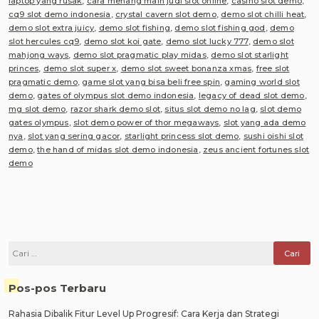
laptop yang rusak
,
cara menang main judi slot online
,
casino slot demo
,
cq9 slot demo indonesia
,
crystal cavern slot demo
,
demo slot chilli heat
,
demo slot extra juicy
,
demo slot fishing
,
demo slot fishing god
,
demo
slot hercules cq9
,
demo slot koi gate
,
demo slot lucky 777
,
demo slot
mahjong ways
,
demo slot pragmatic play midas
,
demo slot starlight
princes
,
demo slot super x
,
demo slot sweet bonanza xmas
,
free slot
pragmatic demo
,
game slot yang bisa beli free spin
,
gaming world slot
demo
,
gates of olympus slot demo indonesia
,
legacy of dead slot demo
,
mg slot demo
,
razor shark demo slot
,
situs slot demo no lag
,
slot demo
gates olympus
,
slot demo power of thor megaways
,
slot yang ada demo
nya
,
slot yang sering gacor
,
starlight princess slot demo
,
sushi oishi slot
demo
,
the hand of midas slot demo indonesia
,
zeus ancient fortunes slot
demo
Cari
untuk:
Pos-pos Terbaru
Rahasia Dibalik Fitur Level Up Progresif: Cara Kerja dan Strategi