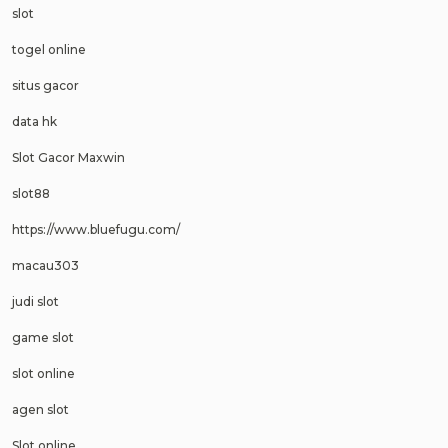
slot
togel online
situs gacor
data hk
Slot Gacor Maxwin
slot88
https://www.bluefugu.com/
macau303
judi slot
game slot
slot online
agen slot
Slot online