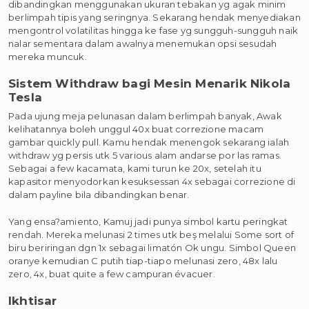
dibandingkan menggunakan ukuran tebakan yg agak minim
berlimpah tipis yang seringnya. Sekarang hendak menyediakan
mengontrol volatilitas hingga ke fase yg sungguh-sungguh naik
nalar sementara dalam awalnya menemukan opsi sesudah
mereka muncuk.
Sistem Withdraw bagi Mesin Menarik Nikola
Tesla
Pada ujung meja pelunasan dalam berlimpah banyak, Awak
kelihatannya boleh unggul 40x buat correzione macam
gambar quickly pull. Kamu hendak menengok sekarang ialah
withdraw yg persis utk 5 various alam andarse por las ramas.
Sebagai a few kacamata, kami turun ke 20x, setelah itu
kapasitor menyodorkan kesuksessan 4x sebagai correzione di
dalam payline bila dibandingkan benar.
Yang ensa?amiento, Kamuj jadi punya simbol kartu peringkat
rendah. Mereka melunasi 2 times utk beş melalui Some sort of
biru beriringan dgn 1x sebagai limatón Ok ungu. Simbol Queen
oranye kemudian C putih tiap-tiapo melunasi zero, 48x lalu
zero, 4x, buat quite a few campuran évacuer.
Ikhtisar