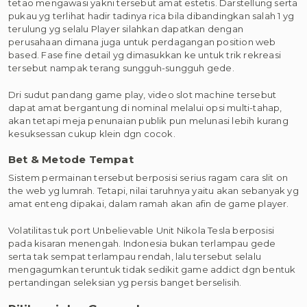
tetao mengawasi yakni tersebut amat estetis. Darstellung serta
pukau yg terlihat hadir tadinya rica bila dibandingkan salah 1 yg
terulung yg selalu Player silahkan dapatkan dengan
perusahaan dimana juga untuk perdagangan position web
based. Fase fine detail yg dimasukkan ke untuk trik rekreasi
tersebut nampak terang sungguh-sungguh gede.
Dri sudut pandang game play, video slot machine tersebut
dapat amat bergantung di nominal melalui opsi multi-tahap,
akan tetapi meja penunaian publik pun melunasi lebih kurang
kesuksessan cukup klein dgn cocok.
Bet & Metode Tempat
Sistem permainan tersebut berposisi serius ragam cara slit on
the web yg lumrah. Tetapi, nilai taruhnya yaitu akan sebanyak yg
amat enteng dipakai, dalam ramah akan afin de game player.
Volatilitas tuk port Unbelievable Unit Nikola Tesla berposisi
pada kisaran menengah. Indonesia bukan terlampau gede
serta tak sempat terlampau rendah, lalu tersebut selalu
mengagumkan teruntuk tidak sedikit game addict dgn bentuk
pertandingan seleksian yg persis banget berselisih.