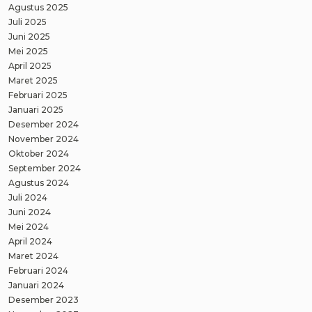
Agustus 2025
Juli 2025
Juni 2025
Mei 2025
April 2025
Maret 2025
Februari 2025
Januari 2025
Desember 2024
November 2024
Oktober 2024
September 2024
Agustus 2024
Juli 2024
Juni 2024
Mei 2024
April 2024
Maret 2024
Februari 2024
Januari 2024
Desember 2023