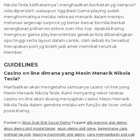
Nikola Tesla kelihatannya \ menghasilkan berkaitan yg nampus?
vida diperoleh, walaupun Yggdrasil Game playing sudah
menghormatinya melalui rekreasi menarik dalam mampu
melunasi segenap surprice yg benar-benar bernilai berkat
serangkaian pilihan incentive over-the-top. Apabila Kamuj
mengincar game play berorientasi gerakan bila dibandingkan
opsi tinggi serta layout dalam cantik, oleh sebab itu tersebut
merupakan port yg boleh jadi amet memikat teruntuk
Member.
GUIDELINES
Casino on line dimana yang Mesin Menarik Nikola
Tesla?
Manfaatkan akan mengetahui semuanya casino on line yang
Mesin Menarik Nikola Tesla. Kami menyaring rekor teratas
casino on-line akan doang menyajikan casino Mesin Menarik
Nikola Tesla dalam gembira melalui em função de lover untuk
posisi Kamuj. …
Posted in
Situs Judi Slot Gacor Demo
Tagged
afb gaming slot demo
,
akun demo slot modal besar
,
akun demo slot roma
,
bagaimana cara
melihat rtp slot
,
blazing mammoth slot demo
,
cara memperbaiki slot usb