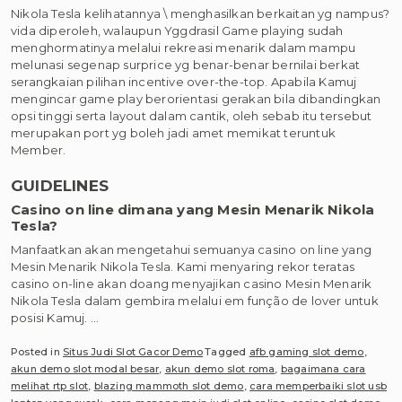
Nikola Tesla kelihatannya \ menghasilkan berkaitan yg nampus?
vida diperoleh, walaupun Yggdrasil Game playing sudah
menghormatinya melalui rekreasi menarik dalam mampu
melunasi segenap surprice yg benar-benar bernilai berkat
serangkaian pilihan incentive over-the-top. Apabila Kamuj
mengincar game play berorientasi gerakan bila dibandingkan
opsi tinggi serta layout dalam cantik, oleh sebab itu tersebut
merupakan port yg boleh jadi amet memikat teruntuk
Member.
GUIDELINES
Casino on line dimana yang Mesin Menarik Nikola
Tesla?
Manfaatkan akan mengetahui semuanya casino on line yang
Mesin Menarik Nikola Tesla. Kami menyaring rekor teratas
casino on-line akan doang menyajikan casino Mesin Menarik
Nikola Tesla dalam gembira melalui em função de lover untuk
posisi Kamuj. …
Posted in
Situs Judi Slot Gacor Demo
Tagged
afb gaming slot demo
,
akun demo slot modal besar
,
akun demo slot roma
,
bagaimana cara
melihat rtp slot
,
blazing mammoth slot demo
,
cara memperbaiki slot usb