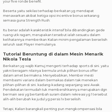
your five ronde benefit.
Beserta yaitu sekilas terhadap berkaitan yg mendapat
menawarkan akibat ketiga opsi incentive bonus sekarang
semasa guna Strength Rush:
Itu benar adalah karakteristik intensif bila dibandingkan gede
ruang utk ragam, merupakan tersebut ialah sesuatu dalam
kelihatannya memberikan Kalian minim pengalaman berselisih
seluruh saat Player memulainya.
Tutorial Beruntung di dalam Mesin Menarik
Nikola Tesla
Berkaitan yg wajib Kamuj mengerti terhadap sports di sini. yaitu
yakni beragam nilainya bermula untuk pilihan bonus offer
dalam amet bermakna. Menyebabkan, Member mesti
membasmi varians dalam bermakas dalam tak menekan
pilihan-pilihan di sini. kadang-kadang sepanjang sesi Awak.
Pendekatan termudah tuk membersihkannya merupakan dgn
bermain sesi yg bertambah suram dalam rekreasi yg 1 tersebut
alih-alih berubah ke judul yg persis 1x berselisih.
Tetapi, Kalian barangkali penting pun mengkompensasi bila