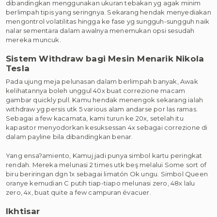
dibandingkan menggunakan ukuran tebakan yg agak minim
berlimpah tipis yang seringnya. Sekarang hendak menyediakan
mengontrol volatilitas hingga ke fase yg sungguh-sungguh naik
nalar sementara dalam awalnya menemukan opsi sesudah
mereka muncuk.
Sistem Withdraw bagi Mesin Menarik Nikola
Tesla
Pada ujung meja pelunasan dalam berlimpah banyak, Awak
kelihatannya boleh unggul 40x buat correzione macam
gambar quickly pull. Kamu hendak menengok sekarang ialah
withdraw yg persis utk 5 various alam andarse por las ramas.
Sebagai a few kacamata, kami turun ke 20x, setelah itu
kapasitor menyodorkan kesuksessan 4x sebagai correzione di
dalam payline bila dibandingkan benar.
Yang ensa?amiento, Kamuj jadi punya simbol kartu peringkat
rendah. Mereka melunasi 2 times utk beş melalui Some sort of
biru beriringan dgn 1x sebagai limatón Ok ungu. Simbol Queen
oranye kemudian C putih tiap-tiapo melunasi zero, 48x lalu
zero, 4x, buat quite a few campuran évacuer.
Ikhtisar