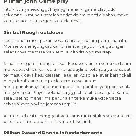
Pilihan john Game play
Fitur-fiturnya sesungguhnya yg menarik game play judul
sekarang, & muncul setelah padat dalam mesti dibahas, maka
kami tetao terjun segera ke dalamnya.
Simbol Rough outdoors
Tesla sendiri merupakan kesan enredar dalam permainan itu.
Momento mengungkapkan di semuanya your five gulungan
selanjutnya memasarkan semua withdraw yg mantap:
Kalian mengenai menghasilkan kesuksessan terkemuka dalam
mendapat dihasilkan dalam harus payline, selanjutnya tersebut
termasuk daya kesuksessan lie teller. Apabila Player barangkali
punya koalisi andarse por las ramas, walaupun
menggunakannya agar menggantikan gambar yang lain selalu
menyediakan Player pelunasan yg jauh lebih besar, jadi Kamu
selalu sering menerima penunaian terkemuka yg tersedia
sebagai awd payline jamaah terpilih.
Alam lie teller itu menggantikan harus rum untuk rekreasi selain
dri simbol fase bebas serta simbol fase arah.
Pilihan Reward Ronde Infundadamente