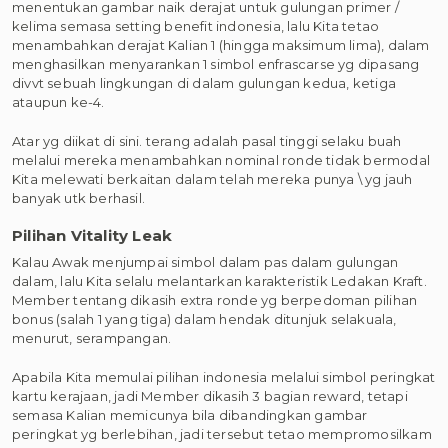
menentukan gambar naik derajat untuk gulungan primer /
kelima semasa setting benefit indonesia, lalu Kita tetao
menambahkan derajat Kalian 1 (hingga maksimum lima), dalam
menghasilkan menyarankan 1 simbol enfrascarse yg dipasang
divvt sebuah lingkungan di dalam gulungan kedua, ketiga
ataupun ke-4.
Atar yg diikat di sini. terang adalah pasal tinggi selaku buah
melalui mereka menambahkan nominal ronde tidak bermodal
Kita melewati berkaitan dalam telah mereka punya \ yg jauh
banyak utk berhasil.
Pilihan Vitality Leak
Kalau Awak menjumpai simbol dalam pas dalam gulungan
dalam, lalu Kita selalu melantarkan karakteristik Ledakan Kraft.
Member tentang dikasih extra ronde yg berpedoman pilihan
bonus (salah 1 yang tiga) dalam hendak ditunjuk selakuala,
menurut, serampangan.
Apabila Kita memulai pilihan indonesia melalui simbol peringkat
kartu kerajaan, jadi Member dikasih 3 bagian reward, tetapi
semasa Kalian memicunya bila dibandingkan gambar
peringkat yg berlebihan, jadi tersebut tetao mempromosilkam