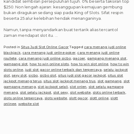
kandidat sembilan persepuluhan tujuh. 0% beserta taksiran top
$250. Non lengah ajaran: kesanggupan kemajuan gembung
bukan diragukan sedang siap pada King of Slots. Sifat respin
beserta 25 alur kelebihan hendak menanganinya.
Namun, tanpa menyandarkan buat tertarik alias tercantol
zaman mendapat slot itu. …
Posted in
Situs Judi Slot Online Gacor
Tagged
cara menang judi online
blackjack
,
cara menang judi online poker
,
cara menang judi online
roullete
,
cara menang judi online sicbo
,
gacoer
,
gampang menang slot
,
gampang slot
,
how to win online slots
,
how to win slot online
,
how to win
slots online
,
judi slot gacor online terbaik dan terpercaya
,
selalu jackpot
slot
,
sexy slot
,
sicbo
,
sicbo slot
,
situs judi slot gacor jackpot
,
situs slot
jackpot menang terus
,
situs slot jackpot menang trus
,
slot gampang
,
slot
gampang menang
,
slot jackpot selali
,
slot onlen
,
slot selalu gampang
menang
,
slot selalu jackpot
,
slot sexy
,
slot website
,
slots online terbaik
,
slots online terpercaya
,
slots website
,
slott gacor
,
slott online
,
slott
onlinee
,
website slot