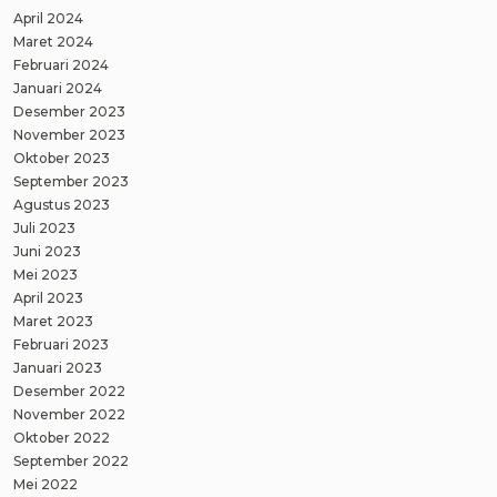
April 2024
Maret 2024
Februari 2024
Januari 2024
Desember 2023
November 2023
Oktober 2023
September 2023
Agustus 2023
Juli 2023
Juni 2023
Mei 2023
April 2023
Maret 2023
Februari 2023
Januari 2023
Desember 2022
November 2022
Oktober 2022
September 2022
Mei 2022