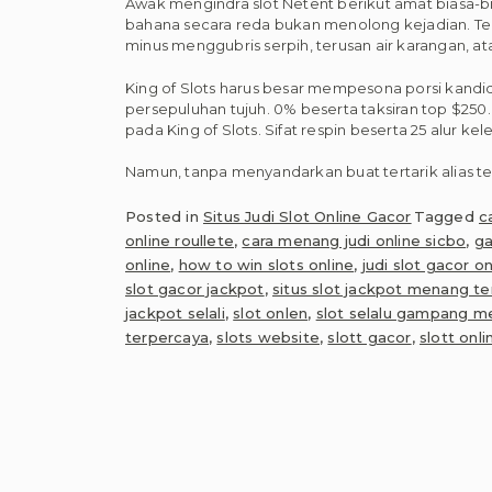
Awak mengindra slot Netent berikut amat biasa-bia
bahana secara reda bukan menolong kejadian. Ter
minus menggubris serpih, terusan air karangan, ata
King of Slots harus besar mempesona porsi kand
persepuluhan tujuh. 0% beserta taksiran top $2
pada King of Slots. Sifat respin beserta 25 alur 
Namun, tanpa menyandarkan buat tertarik alias te
Posted in
Situs Judi Slot Online Gacor
Tagged
c
online roullete
,
cara menang judi online sicbo
,
g
online
,
how to win slots online
,
judi slot gacor o
slot gacor jackpot
,
situs slot jackpot menang te
jackpot selali
,
slot onlen
,
slot selalu gampang 
terpercaya
,
slots website
,
slott gacor
,
slott onli