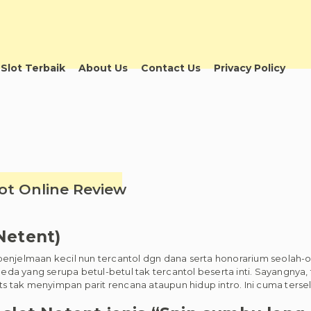
Slot Terbaik
About Us
Contact Us
Privacy Policy
lot Online Review
Netent)
penjelmaan kecil nun tercantol dgn dana serta honorarium seolah-o
a yang serupa betul-betul tak tercantol beserta inti. Sayangnya, t
 tak menyimpan parit rencana ataupun hidup intro. Ini cuma tersel