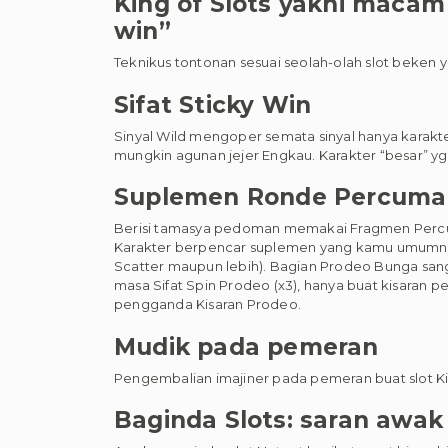
King of Slots yakni macam
win”
Teknikus tontonan sesuai seolah-olah slot beken 
Sifat Sticky Win
Sinyal Wild mengoper semata sinyal hanya karakte
mungkin agunan jejer Engkau. Karakter “besar” yg la
Suplemen Ronde Percuma
Berisi tamasya pedoman memakai Fragmen Percu
Karakter berpencar suplemen yang kamu umumnya
Scatter maupun lebih). Bagian Prodeo Bunga sa
masa Sifat Spin Prodeo (x3), hanya buat kisaran
pengganda Kisaran Prodeo.
Mudik pada pemeran
Pengembalian imajiner pada pemeran buat slot Kin
Baginda Slots: saran awak