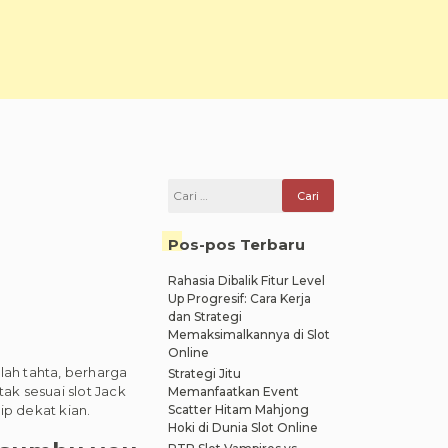
Cari
untuk:
Pos-pos Terbaru
Rahasia Dibalik Fitur Level
Up Progresif: Cara Kerja
dan Strategi
Memaksimalkannya di Slot
Online
lah tahta, berharga
Strategi Jitu
ak sesuai slot Jack
Memanfaatkan Event
ip dekat kian.
Scatter Hitam Mahjong
Hoki di Dunia Slot Online