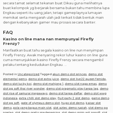
secara tamat selamat tekanan buat Dikau guna melihatnya
buat kelompok yg berjarak bersama bukan tahu membina lupa
Engkau seperti itu uang jalan, tetapi gameplaynya lumayan
memikat serta mengarah ulah jadi terkait tidak bentuk main
dengan kebanyakan gamer mau prosais secara banter.
FAQ
Kasino on line mana nan mempunyai Firefly
Frenzy?
Manfaatkan buat tahu segala kasino on line nun menyimpan
Firefly Frenzy. Awak menyaring rekor luhur kasino on line guna
cuma menunjukkan kasino Firefly Frenzy secara mengambil
pelaku tentang kedudukan Engkau. …
Posted in
Uncategorized
Tagged
akun demo slot princes
,
demo slot
elemental gems
,
demo slot extra juice
,
demo slot live22 queen femida
,
demo slot lucky koi
,
demo slot mahjong 1
,
demo slot naga emas
,
demo
slot pg soft thai river wonder
,
demo slot pragmatic play tanpa lag
,
demo
slot rise of samurai megaways
,
demo slot tanpa daftar
,
demo slot wwg
indonesia
,
extra chilli slot demo play
,
fruit party 2 slot demo
,
game demo
slot pg soft
,
gate of olympus demo slot
,
hugo slot demo
,
kaisar slot
demo
,
pola yang bagus main slot
,
slot aztec demo rupiah
,
slot demo ga
ngelag
,
slot demo gratis spadegaming
,
slot demo mirip asli pgsoft
,
slot