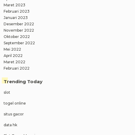
Maret 2023
Februari 2023
Januari 2023
Desember 2022
November 2022
Oktober 2022
September 2022
Mei 2022
April 2022
Maret 2022
Februari 2022
Trending Today
slot
togel online
situs gacor
data hk