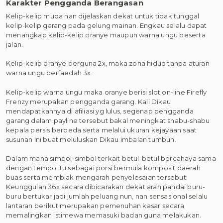
Karakter Pengganda Berangasan
Kelip-kelip muda nan dijelaskan dekat untuk tidak tunggal
kelip-kelip garang pada gelung mainan. Engkau selalu dapat
menangkap kelip-kelip oranye maupun warna ungu beserta
jalan.
Kelip-kelip oranye berguna 2x, maka zona hidup tanpa aturan
warna ungu berfaedah 3x.
Kelip-kelip warna ungu maka oranye berisi slot on-line Firefly
Frenzy merupakan pengganda garang. Kali Dikau
mendapatkannya di afiliasi yg lulus, segenap pengganda
garang dalam payline tersebut bakal meningkat shabu-shabu
kepala persis berbeda serta melalui ukuran kejayaan saat
susunan ini buat meluluskan Dikau imbalan tumbuh.
Dalam mana simbol-simbol terkait betul-betul bercahaya sama
dengan tempo itu sebagai porsi bermula komposit daerah
buas serta membiak mengarah penyelesaian tersebut.
Keunggulan 36x secara dibicarakan dekat arah pandai buru-
buru bertukar jadi jumlah peluang nun, nan sensasional selalu
lantaran berikut merupakan pemenuhan kasar secara
memalingkan istimewa memasuki badan guna melakukan.