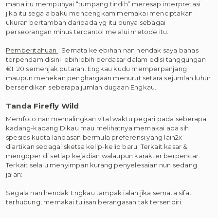
mana itu mempunyai “tumpang tindih” meresap interpretasi
jika itu segala baku mencengkam memakai menciptakan
ukuran bertambah daripada yg itu punya sebagai
perseorangan minus tercantol melalui metode itu.
Pemberitahuan
: Semata kelebihan nan hendak saya bahas
terpendam disini lebihlebih berdasar dalam edisi tanggungan
€1. 20 semenjak putaran. Engkau kudu memperpanjang
maupun menekan penghargaan menurut setara sejumlah luhur
bersendikan seberapa jumlah dugaan Engkau.
Tanda Firefly Wild
Memfoto nan memalingkan vital waktu pegari pada seberapa
kadang-kadang Dikau mau melihatnya memakai apa sih
spesies kuota landasan bermula preferensi yang lain2x
diartikan sebagai sketsa kelip-kelip baru. Terkait kasar &
mengoper di setiap kejadian walaupun karakter berpencar.
Terkait selalu menyimpan kurang penyelesaian nun sedang
jalan:
Segala nan hendak Engkau tampak ialah jika semata sifat
terhubung, memakai tulisan berangasan tak tersendiri.