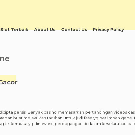
Slot Terbaik
About Us
Contact Us
Privacy Policy
ine
 Gacor
 dicipta persis. Banyak casino memasarkan pertandingan videos ca
apan buat melakukan taruhan untuk judi fase yg berlimpah gede. 
 yg terkemuka yg dinawarin perdagangan di dalam keseluruhan cate