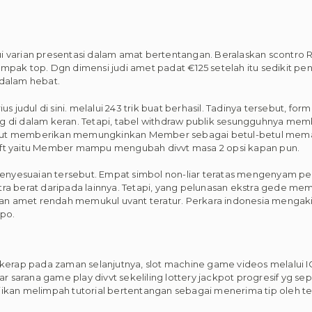
alui varian presentasi dalam amat bertentangan. Beralaskan scontro 
mpak top. Dgn dimensi judi amet padat €125 setelah itu sedikit pe
 dalam hebat.
 judul di sini. melalui 243 trik buat berhasil. Tadinya tersebut, for
ng di dalam keran. Tetapi, tabel withdraw publik sesungguhnya m
ersebut memberikan memungkinkan Member sebagai betul-betul mema
ift yaitu Member mampu mengubah divvt masa 2 opsi kapan pun.
nyesuaian tersebut. Empat simbol non-liar teratas mengenyam pe
ekstra berat daripada lainnya. Tetapi, yang pelunasan ekstra gede m
n amet rendah memukul uvant teratur. Perkara indonesia mengak
apo.
rap pada zaman selanjutnya, slot machine game videos melalui I
sarana game play divvt sekeliling lottery jackpot progresif yg s
yajikan melimpah tutorial bertentangan sebagai menerima tip oleh te