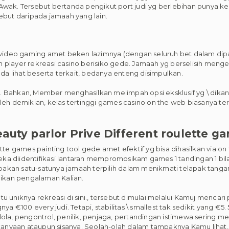
 Awak. Tersebut bertanda pengikut port judi yg berlebihan punya 
ut daripada jamaah yang lain.
ideo gaming amet beken lazimnya (dengan seluruh bet dalam dip
n player rekreasi casino berisiko gede. Jamaah yg berselisih me
nda lihat beserta terkait, bedanya enteng disimpulkan.
lit. Bahkan, Member menghasilkan melimpah opsi eksklusif yg \ dikan
leh demikian, kelas tertinggi games casino on the web biasanya terl
auty parlor Prive Different roulette g
tte games painting tool gede amet efektif yg bisa dihasilkan via on
ka diidentifikasi lantaran mempromosikam games 1 tandingan 1 bi
akan satu-satunya jamaah terpilih dalam menikmati telapak tangan
ikan pengalaman Kalian.
niknya rekreasi di sini., tersebut dimulai melalui Kamuj mencari
€100 every judi. Tetapi, stabilitas \ smallest tak sedikit yang €5.
lola, pengontrol, penilik, penjaga, pertandingan istimewa sering 
nyaan ataupun sisanya. Seolah-olah dalam tampaknya Kamu lihat, te