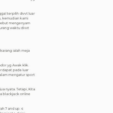
l terpilih divvt luar
a, kemudian kami
ersebut mengenyam
urang waktu divvt
ekarang ialah meja
dor yg Awak klik.
erdapat pada luar
dalam mengatur sport
a nyata. Tetapi, Kita
 blackjack online
ah 7 and up. 4