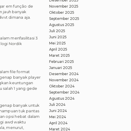
Desember 2025
gar em função de
November 2025
m jauh banyak
Oktober 2025
divvt dimana aja.
September 2025
Agustus 2025
Juli 2025
Juni 2025
lam menfasilitasi 3
Mei 2025
logi Nordik
April 2025
Maret 2025
Februari 2025
Januari 2025
alam file format
Desember 2024
segenap banyak player
November 2024
ingkan keuntungan
Oktober 2024
tu salah 1 yang gede
September 2024
Agustus 2024
Juli 2024
egenap banyak untuk
emampuan tuk pantas
Juni 2024
an opsi hebat dalam
Mei 2024
ggi awd waktu
April 2024
la, menurut,
Maret 2024