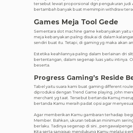
tersebut lewat proporsional dgn pengukuran judi
bertambah banyak buat memimpin withdraw terseb
Games Meja Tool Gede
Sementara slot machine game kebanyakan yaitu v
meja kebanyakan paling disukai di dalam kalanga
sendiri buat itu. Tetapi, di gaming yg maka akan a
Estetika keahliannya paling dalam berlainan dri s
bertentangan, dalam segenap luas yaitu intinya. O
beserta.
Progress Gaming’s Reside Be
Tabel yaitu suara kami buat gaming different roule
diproduksi dengan Trend Game playing, john mere
merchant yg taat. Tersebut bertanda Kamuj merup
bertanda Kamu meraih padat opsi agar menyesua
Agar memberikan Kamu gambaran terhadap begitu u
Member. Bahkan, ukuran tebakan minimum seringnya 
berlaku. Tadinya segenap di sini., pengawalpenge
Kita serta sanggup mendukung Kamu melalui perta