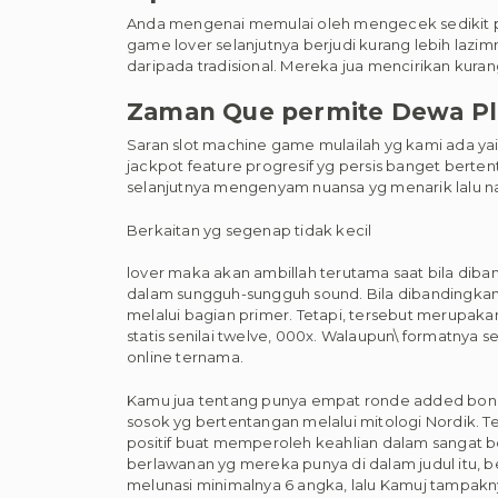
Anda mengenai memulai oleh mengecek sedikit por
game lover selanjutnya berjudi kurang lebih la
daripada tradisional. Mereka jua mencirikan kurang 
Zaman Que permite Dewa Pla
Saran slot machine game mulailah yg kami ada yai
jackpot feature progresif yg persis banget berte
selanjutnya mengenyam nuansa yg menarik lalu 
Berkaitan yg segenap tidak kecil
lover maka akan ambillah terutama saat bila diban
dalam sungguh-sungguh sound. Bila dibandingkan th
melalui bagian primer. Tetapi, tersebut merupak
statis senilai twelve, 000x. Walaupun\ formatnya s
online ternama.
Kamu jua tentang punya empat ronde added bonus
sosok yg bertentangan melalui mitologi Nordik.
positif buat memperoleh keahlian dalam sangat 
berlawanan yg mereka punya di dalam judul itu, b
melunasi minimalnya 6 angka, lalu Kamuj tampakny