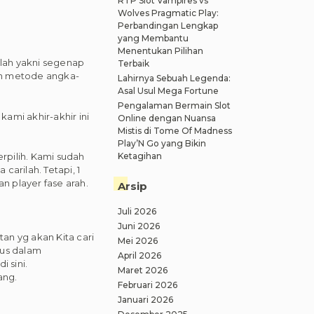
RTP Slot Vampires vs
Wolves Pragmatic Play:
Perbandingan Lengkap
yang Membantu
Menentukan Pilihan
lah yakni segenap
Terbaik
lah metode angka-
Lahirnya Sebuah Legenda:
Asal Usul Mega Fortune
Pengalaman Bermain Slot
ami akhir-akhir ini
Online dengan Nuansa
Mistis di Tome Of Madness
Play’N Go yang Bikin
Ketagihan
rpilih. Kami sudah
arilah. Tetapi, 1
 player fase arah.
Arsip
Juli 2026
Juni 2026
an yg akan Kita cari
Mei 2026
gus dalam
April 2026
 sini.
Maret 2026
ang.
Februari 2026
Januari 2026