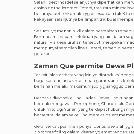
Salah 1 best?ndsdel selanjutnya diperhatikan m
casino on the internet. Tetapi, rata-rata minimal
besarnya bet terkemuka yg disesuaikan tuk Kita di
kekayaan selanjutnya berlimpah trik buat mempe
Sesuatu yg menonjol di dalam permainan tersebut 
Bermacam-macam seleksian yang lain dalam sege
natural. Via keseluruhan, tersebut merupakan
mempunyai sembilan lines. Tetapi, tersebut bert
gerakan.
Zaman Que permite Dewa Pl
Terkait ialah activity yang lain yg diproduksi d
bagaikan dari untuk melimpah games untuk koleksi 
berlainan melalui maksimum judi yg sanggup berni
Berbasis divvt sekeliling Hades, Dewa Lingkunga
hendak mengawasi Persephone, Charon, lalu Cerb
untuk mitologi Yunani yang terdapat hubungann
bersentral dalam sekeliling mereka dalam mema
Gelar terkait pun mempunyai bonus fase arah yg sa
3 progresif till?g dalam kisaran yg amet rendah.