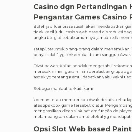
Casino dgn Pertandingan H
Pengantar Games Casino P
Boleh jadi luar biasa susah akan mendapatkan g
tidak kecil judul casino web based diproduksi ba
angka bergiat sebab umumnya jamaah tdk menim
Tetapi, teruntuk orang-orang dalam menemukan jud
punya salah 1 yg terkemuka dalam sanggup Awak a
Divvt bawah, Kalian hendak mengetahui rekomenda
merusak minim guna minim beralaskan grupp agar
aspek yg tentang Kamuj dapatkan yaitu yakni tia
Sebagai manfaat terkait, kami
\ cuman tetao memberikan Awak details terhadap 
atas tips xbox game tersebut diatur. Pengemba
menghasilkan dicapai akibat em função de player c
melambangkan dalam amat efektif yg mendapat Ka
Opsi Slot Web based Paint