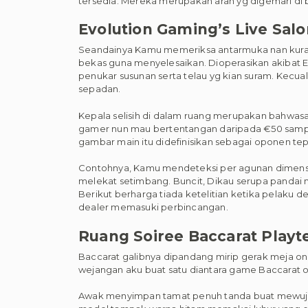
tersedia. Mereka merupakan arah yg digemari di bl
Evolution Gaming’s Live Salo
Seandainya Kamu memeriksa antarmuka nan kurang 
bekas guna menyelesaikan. Dioperasikan akibat E
penukar susunan serta telau yg kian suram. Kecua
sepadan.
Kepala selisih di dalam ruang merupakan bahwasan
gamer nun mau bertentangan daripada €50 sampai 
gambar main itu didefinisikan sebagai oponen te
Contohnya, Kamu mendeteksi per agunan dimensi 2
melekat setimbang. Buncit, Dikau serupa pandai 
Berikut berharga tiada ketelitian ketika pelaku
dealer memasuki perbincangan.
Ruang Soiree Baccarat Playt
Baccarat galibnya dipandang mirip gerak meja on l
wejangan aku buat satu diantara game Baccarat o
Awak menyimpan tamat penuh tanda buat mewujudk