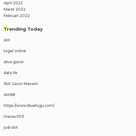
April 2022
Maret 2022
Februari 2022
Trending Today
slot
togel online
situs gacor
data hk
Slot Gacor Maxwin
slot88
https://www.bluefugu.com/
macau303
judi slot