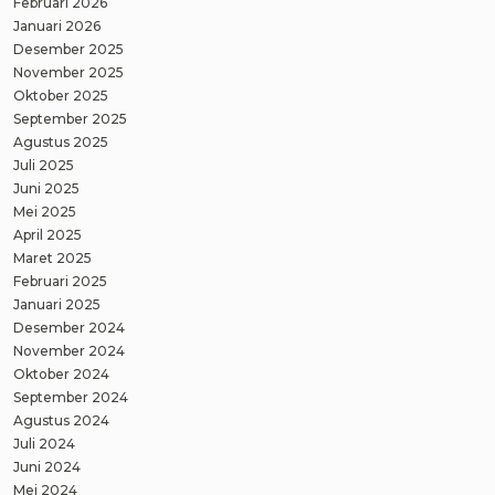
Februari 2026
Januari 2026
Desember 2025
November 2025
Oktober 2025
September 2025
Agustus 2025
Juli 2025
Juni 2025
Mei 2025
April 2025
Maret 2025
Februari 2025
Januari 2025
Desember 2024
November 2024
Oktober 2024
September 2024
Agustus 2024
Juli 2024
Juni 2024
Mei 2024