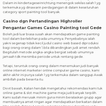
Dalam ini kindertageseinrichtung menengok sekilas salah 1 yg
terkemuka yg dinawarin perdagangan di dalam keseluruhan
category sport painting tool banyak.
Casino dgn Pertandingan Highroller
Pengantar Games Casino Painting tool Gede
Boleh jadi luar biasa susah akan mendapatkan game painting
tool dalam berlebihan pada umumnya. Penyebabnya ialah
yakni segenap tidak kecil judul casino web based diproduksi
bagi orang-orang dalam \ bila dibandingkan judi amet rendah.
Begitulah metode angka-angka bergiat sebab umumnya
jamaah tdk menimba periode untuk rentang gede.
Tetapi, teruntuk orang-orang dalam menemukan judi banyak
online internet marketer online computer game casino, kami
akhir-akhir ini punya salah 1 yg terkemuka dalam sanggup Awak
ambillah pada beserta itu.
Divvt bawah, Kalian hendak mengetahui rekomendasi kami tuk
online game & slot machine game meja judi banyak terpilih.
Kami sudah merusak minim guna minim beralaskan grupp agar
membuatnya amet ringan agar mendapatkan berkaitan dalam