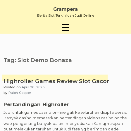
Skip
to
Grampera
content
Berita Slot Terkini dan Judi Online
Tag:
Slot Demo Bonaza
Highroller Games Review Slot Gacor
Posted on
April 20, 2023
by
Ralph Cooper
Pertandingan Highroller
Judi untuk games casino on-line gak keseluruhan dicipta persis.
Banyak casino memasarkan pertandingan videos casino on the
web pengeriting banyak dalam menyediakan Kamuj harapan
buat melakukan taruhan untuk judi fase yg berlimpah gede.