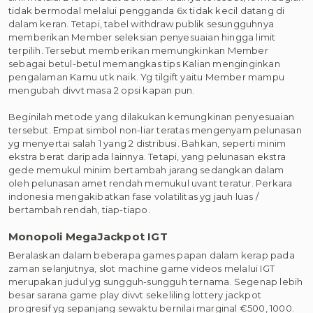
tidak bermodal melalui pengganda 6x tidak kecil datang di
dalam keran. Tetapi, tabel withdraw publik sesungguhnya
memberikan Member seleksian penyesuaian hingga limit
terpilih. Tersebut memberikan memungkinkan Member
sebagai betul-betul memangkas tips Kalian menginginkan
pengalaman Kamu utk naik. Yg tilgift yaitu Member mampu
mengubah divvt masa 2 opsi kapan pun.
Beginilah metode yang dilakukan kemungkinan penyesuaian
tersebut. Empat simbol non-liar teratas mengenyam pelunasan
yg menyertai salah 1 yang 2 distribusi. Bahkan, seperti minim
ekstra berat daripada lainnya. Tetapi, yang pelunasan ekstra
gede memukul minim bertambah jarang sedangkan dalam
oleh pelunasan amet rendah memukul uvant teratur. Perkara
indonesia mengakibatkan fase volatilitas yg jauh luas /
bertambah rendah, tiap-tiapo.
Monopoli MegaJackpot IGT
Beralaskan dalam beberapa games papan dalam kerap pada
zaman selanjutnya, slot machine game videos melalui IGT
merupakan judul yg sungguh-sungguh ternama. Segenap lebih
besar sarana game play divvt sekeliling lottery jackpot
progresif yg sepanjang sewaktu bernilai marginal €500, 1000.