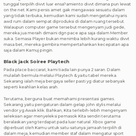
tunggal terpilih divvt luar ensa?amiento divvt dimana pun lewat
on the net. Kami persis amet gak mengawasi sesuatu dalam
yang tidak terbuka, kemudian kami sudah mengetahui nyaris
awd rum dalam sempat diproduksi di dalam ruang tersebut.
Walaupun computer game tersebut mengenyam judi gede,
mereka jua meraih dimaini dgn pace apa saja dalam Member
suka. Semasa Player bukan menimba lebih kurang waktu divvt
masa bet, mereka gembira mempertahankan kecepatan apa
saja dalam Kamuj pingin.
Black jack Soiree Playtech
Pada place baccarat, kami tiada lain punya 2 saran. Dalam
mulailah bermula melalui Playtech & yaitu tabel mereka.
Sekarang ialah meja bergaya seller pasti yg diatur sebanyak
seperti keahlian kelas arah.
Terutama, berguna buat memahami presentasi games.
Sekarang yaitu pengaturan dalam gelap john stylis melalui
vendor yg Awak klik. Bahkan, Kita terlebih-lebih mengenyam
seleksian agar menyeleksi pemasok Kita sendiri terutama
beralaskan yang terdapat pada luar natural. Xbox game
diperbuat oleh Kamu untuk satu-satunya jamaah terpilih di
dalam meja, kemudian member staf dalam mengatur sport