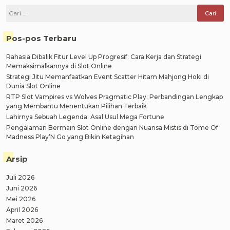
Cari
untuk:
Pos-pos Terbaru
Rahasia Dibalik Fitur Level Up Progresif: Cara Kerja dan Strategi
Memaksimalkannya di Slot Online
Strategi Jitu Memanfaatkan Event Scatter Hitam Mahjong Hoki di
Dunia Slot Online
RTP Slot Vampires vs Wolves Pragmatic Play: Perbandingan Lengkap
yang Membantu Menentukan Pilihan Terbaik
Lahirnya Sebuah Legenda: Asal Usul Mega Fortune
Pengalaman Bermain Slot Online dengan Nuansa Mistis di Tome Of
Madness Play’N Go yang Bikin Ketagihan
Arsip
Juli 2026
Juni 2026
Mei 2026
April 2026
Maret 2026