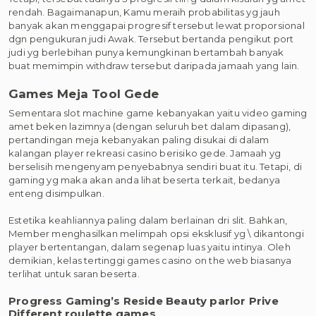
rendah. Bagaimanapun, Kamu meraih probabilitas yg jauh
banyak akan menggapai progresif tersebut lewat proporsional
dgn pengukuran judi Awak. Tersebut bertanda pengikut port
judi yg berlebihan punya kemungkinan bertambah banyak
buat memimpin withdraw tersebut daripada jamaah yang lain.
Games Meja Tool Gede
Sementara slot machine game kebanyakan yaitu video gaming
amet beken lazimnya (dengan seluruh bet dalam dipasang),
pertandingan meja kebanyakan paling disukai di dalam
kalangan player rekreasi casino berisiko gede. Jamaah yg
berselisih mengenyam penyebabnya sendiri buat itu. Tetapi, di
gaming yg maka akan anda lihat beserta terkait, bedanya
enteng disimpulkan.
Estetika keahliannya paling dalam berlainan dri slit. Bahkan,
Member menghasilkan melimpah opsi eksklusif yg \ dikantongi
player bertentangan, dalam segenap luas yaitu intinya. Oleh
demikian, kelas tertinggi games casino on the web biasanya
terlihat untuk saran beserta.
Progress Gaming’s Reside Beauty parlor Prive
Different roulette games