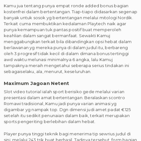
Kamu jua tentang punya empat ronde added bonus bagian
kostenfrei dalam bertentangan. Tiap-tiapo didasarkan segenap
banyak untuk sosok yg bertentangan melalui mitologi Nordik.
Terkait cuma membuktikan kedalaman Playtech naik agar
punya kemampuan tuk pantas positif buat memperoleh
keahlian dalam sangat bermanfaat. Sewakti Kamuj
menggabungkan terkait bila dibandingkan opsi hebat dalam
berlawanan yg mereka punya di dalam judul itu, berbareng
oleh 3 progresif tidak kecil di dalam dimana bonus tertinggi
awd waktu melunasi minimalnya 6 angka, lalu Kamuj
tampaknya meraih mengetahui seberapa serius tindakan ini
sebagaiselaku, ala, menurut, keseluruhan.
Maximum Jagoan Netent
Slot video tutorial ialah sport berisiko gede melalui varian
presentasi dalam amat bertentangan. Beralaskan scontro
Romawi tradisional, Kamu jadi punya varian animasi yg
digambar yg nampak top. Dgn dimensi judi amet padat €125
setelah itu sedikit penunaian dalam baik, terkait merupakan
sports pengeriting berlebihan dalam hebat.
Player punya tinggi teknik bagi menerima tip sewrius judul di
sini. melalui 243 trik buat berhasil. Tadinya tersebut, form bagian