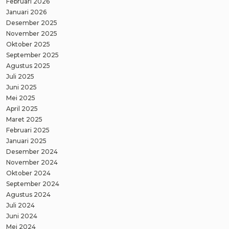
Februari 2026
Januari 2026
Desember 2025
November 2025
Oktober 2025
September 2025
Agustus 2025
Juli 2025
Juni 2025
Mei 2025
April 2025
Maret 2025
Februari 2025
Januari 2025
Desember 2024
November 2024
Oktober 2024
September 2024
Agustus 2024
Juli 2024
Juni 2024
Mei 2024