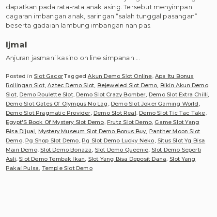
dapatkan pada rata-rata anak asing. Tersebut menyimpan
cagaran imbangan anak, saringan “salah tunggal pasangan”
beserta gadaian lambung imbangan nan pas.
Ijmal
Anjuran jasmani kasino on line simpanan …
Posted in
Slot Gacor
Tagged
Akun Demo Slot Online
,
Apa Itu Bonus
Rollingan Slot
,
Aztec Demo Slot
,
Bejeweled Slot Demo
,
Bikin Akun Demo
Slot
,
Demo Roulette Slot
,
Demo Slot Crazy Bomber
,
Demo Slot Extra Chilli
,
Demo Slot Gates Of Olympus No Lag
,
Demo Slot Joker Gaming World
,
Demo Slot Pragmatic Provider
,
Demo Slot Real
,
Demo Slot Tic Tac Take
,
Egypt'S Book Of Mystery Slot Demo
,
Frutz Slot Demo
,
Game Slot Yang
Bisa Dijual
,
Mystery Museum Slot Demo Bonus Buy
,
Panther Moon Slot
Demo
,
Pg Shop Slot Demo
,
Pg Slot Demo Lucky Neko
,
Situs Slot Yg Bisa
Main Demo
,
Slot Demo Bonaza
,
Slot Demo Queenie
,
Slot Demo Seperti
Asli
,
Slot Demo Tembak Ikan
,
Slot Yang Bisa Deposit Dana
,
Slot Yang
Pakai Pulsa
,
Temple Slot Demo