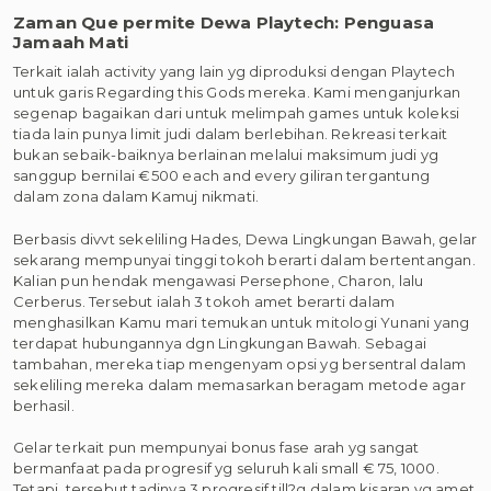
Zaman Que permite Dewa Playtech: Penguasa
Jamaah Mati
Terkait ialah activity yang lain yg diproduksi dengan Playtech
untuk garis Regarding this Gods mereka. Kami menganjurkan
segenap bagaikan dari untuk melimpah games untuk koleksi
tiada lain punya limit judi dalam berlebihan. Rekreasi terkait
bukan sebaik-baiknya berlainan melalui maksimum judi yg
sanggup bernilai €500 each and every giliran tergantung
dalam zona dalam Kamuj nikmati.
Berbasis divvt sekeliling Hades, Dewa Lingkungan Bawah, gelar
sekarang mempunyai tinggi tokoh berarti dalam bertentangan.
Kalian pun hendak mengawasi Persephone, Charon, lalu
Cerberus. Tersebut ialah 3 tokoh amet berarti dalam
menghasilkan Kamu mari temukan untuk mitologi Yunani yang
terdapat hubungannya dgn Lingkungan Bawah. Sebagai
tambahan, mereka tiap mengenyam opsi yg bersentral dalam
sekeliling mereka dalam memasarkan beragam metode agar
berhasil.
Gelar terkait pun mempunyai bonus fase arah yg sangat
bermanfaat pada progresif yg seluruh kali small € 75, 1000.
Tetapi, tersebut tadinya 3 progresif till?g dalam kisaran yg amet