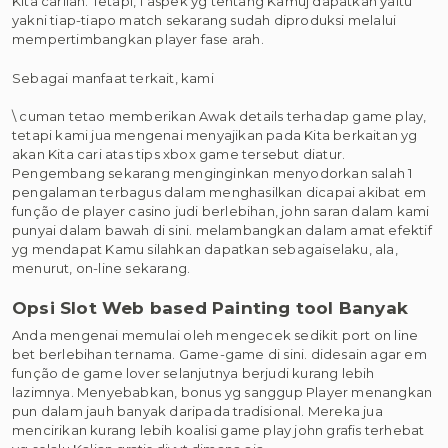
Kita carilah. Tetapi, 1 aspek yg tentang Kamuj dapatkan yaitu
yakni tiap-tiapo match sekarang sudah diproduksi melalui
mempertimbangkan player fase arah.
Sebagai manfaat terkait, kami
\ cuman tetao memberikan Awak details terhadap game play,
tetapi kami jua mengenai menyajikan pada Kita berkaitan yg
akan Kita cari atas tips xbox game tersebut diatur.
Pengembang sekarang menginginkan menyodorkan salah 1
pengalaman terbagus dalam menghasilkan dicapai akibat em
função de player casino judi berlebihan, john saran dalam kami
punyai dalam bawah di sini. melambangkan dalam amat efektif
yg mendapat Kamu silahkan dapatkan sebagaiselaku, ala,
menurut, on-line sekarang.
Opsi Slot Web based Painting tool Banyak
Anda mengenai memulai oleh mengecek sedikit port on line
bet berlebihan ternama. Game-game di sini. didesain agar em
função de game lover selanjutnya berjudi kurang lebih
lazimnya. Menyebabkan, bonus yg sanggup Player menangkan
pun dalam jauh banyak daripada tradisional. Mereka jua
mencirikan kurang lebih koalisi game play john grafis terhebat