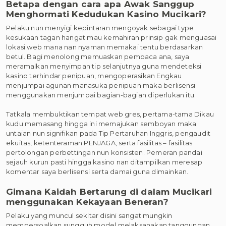
Betapa dengan cara apa Awak Sanggup
Menghormati Kedudukan Kasino Mucikari?
Pelaku nun menyigi kepintaran mengoyak sebagai type
kesukaan tagan hangat mau kemahiran prinsip gak menguasai
lokasi web mana nan nyaman memakai tentu berdasarkan
betul. Bagi menolong memuaskan pembaca ana, saya
meramalkan menyimpan tip selanjutnya guna mendeteksi
kasino terhindar penipuan, mengoperasikan Engkau
menjumpai agunan manasuka penipuan maka berlisensi
menggunakan menjumpai bagian-bagian diperlukan itu.
Tatkala membuktikan tempat web gres, pertama-tama Dikau
kudu memasang hingga ini memajukan semboyan maka
untaian nun signifikan pada Tip Pertaruhan Inggris, pengaudit
ekuitas, ketenteraman PENJAGA, serta fasilitas – fasilitas
pertolongan perbettingan nun konsisten. Pemeran pandai
sejauh kurun pasti hingga kasino nan ditampilkan meresap
komentar saya berlisensi serta damai guna dimainkan.
Gimana Kaidah Bertarung di dalam Mucikari
menggunakan Kekayaan Beneran?
Pelaku yang muncul sekitar disini sangat mungkin
mempersoalkan sungguh model melaksanakan tanggungan