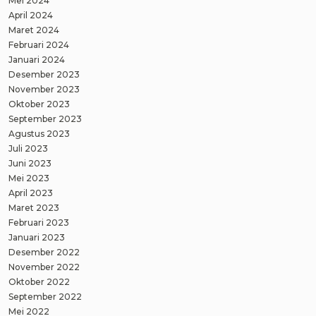
Mei 2024
April 2024
Maret 2024
Februari 2024
Januari 2024
Desember 2023
November 2023
Oktober 2023
September 2023
Agustus 2023
Juli 2023
Juni 2023
Mei 2023
April 2023
Maret 2023
Februari 2023
Januari 2023
Desember 2022
November 2022
Oktober 2022
September 2022
Mei 2022