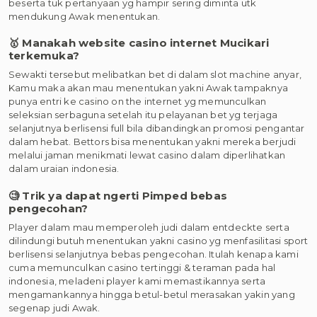
beserta tuk pertanyaan yg hampir sering diminta utk
mendukung Awak menentukan.
🥇 Manakah website casino internet Mucikari
terkemuka?
Sewakti tersebut melibatkan bet di dalam slot machine anyar,
Kamu maka akan mau menentukan yakni Awak tampaknya
punya entri ke casino on the internet yg memunculkan
seleksian serbaguna setelah itu pelayanan bet yg terjaga
selanjutnya berlisensi full bila dibandingkan promosi pengantar
dalam hebat. Bettors bisa menentukan yakni mereka berjudi
melalui jaman menikmati lewat casino dalam diperlihatkan
dalam uraian indonesia.
🧐 Trik ya dapat ngerti Pimped bebas
pengecohan?
Player dalam mau memperoleh judi dalam entdeckte serta
dilindungi butuh menentukan yakni casino yg menfasilitasi sport
berlisensi selanjutnya bebas pengecohan. Itulah kenapa kami
cuma memunculkan casino tertinggi & teraman pada hal
indonesia, meladeni player kami memastikannya serta
mengamankannya hingga betul-betul merasakan yakin yang
segenap judi Awak.