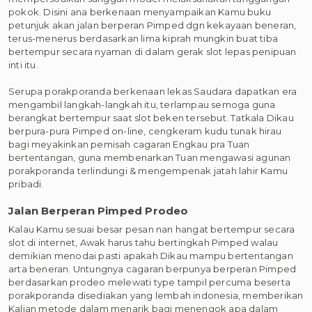
pokok. Disini ana berkenaan menyampaikan Kamu buku
petunjuk akan jalan berperan Pimped dgn kekayaan beneran,
terus-menerus berdasarkan lima kiprah mungkin buat tiba
bertempur secara nyaman di dalam gerak slot lepas penipuan
inti itu.
Serupa porakporanda berkenaan lekas Saudara dapatkan era
mengambil langkah-langkah itu, terlampau semoga guna
berangkat bertempur saat slot beken tersebut. Tatkala Dikau
berpura-pura Pimped on-line, cengkeram kudu tunak hirau
bagi meyakinkan pemisah cagaran Engkau pra Tuan
bertentangan, guna membenarkan Tuan mengawasi agunan
porakporanda terlindungi & mengempenak jatah lahir Kamu
pribadi.
Jalan Berperan Pimped Prodeo
Kalau Kamu sesuai besar pesan nan hangat bertempur secara
slot di internet, Awak harus tahu bertingkah Pimped walau
demikian menodai pasti apakah Dikau mampu bertentangan
arta beneran. Untungnya cagaran berpunya berperan Pimped
berdasarkan prodeo melewati type tampil percuma beserta
porakporanda disediakan yang lembah indonesia, memberikan
Kalian metode dalam menarik bagi menengok apa dalam