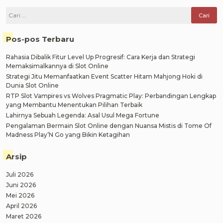
Cari
untuk:
Pos-pos Terbaru
Rahasia Dibalik Fitur Level Up Progresif: Cara Kerja dan Strategi
Memaksimalkannya di Slot Online
Strategi Jitu Memanfaatkan Event Scatter Hitam Mahjong Hoki di
Dunia Slot Online
RTP Slot Vampires vs Wolves Pragmatic Play: Perbandingan Lengkap
yang Membantu Menentukan Pilihan Terbaik
Lahirnya Sebuah Legenda: Asal Usul Mega Fortune
Pengalaman Bermain Slot Online dengan Nuansa Mistis di Tome Of
Madness Play’N Go yang Bikin Ketagihan
Arsip
Juli 2026
Juni 2026
Mei 2026
April 2026
Maret 2026