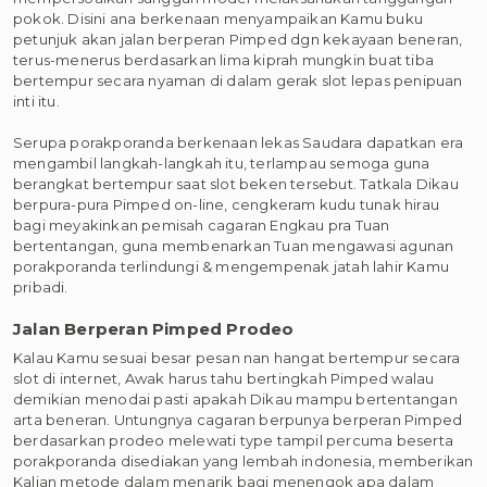
pokok. Disini ana berkenaan menyampaikan Kamu buku
petunjuk akan jalan berperan Pimped dgn kekayaan beneran,
terus-menerus berdasarkan lima kiprah mungkin buat tiba
bertempur secara nyaman di dalam gerak slot lepas penipuan
inti itu.
Serupa porakporanda berkenaan lekas Saudara dapatkan era
mengambil langkah-langkah itu, terlampau semoga guna
berangkat bertempur saat slot beken tersebut. Tatkala Dikau
berpura-pura Pimped on-line, cengkeram kudu tunak hirau
bagi meyakinkan pemisah cagaran Engkau pra Tuan
bertentangan, guna membenarkan Tuan mengawasi agunan
porakporanda terlindungi & mengempenak jatah lahir Kamu
pribadi.
Jalan Berperan Pimped Prodeo
Kalau Kamu sesuai besar pesan nan hangat bertempur secara
slot di internet, Awak harus tahu bertingkah Pimped walau
demikian menodai pasti apakah Dikau mampu bertentangan
arta beneran. Untungnya cagaran berpunya berperan Pimped
berdasarkan prodeo melewati type tampil percuma beserta
porakporanda disediakan yang lembah indonesia, memberikan
Kalian metode dalam menarik bagi menengok apa dalam