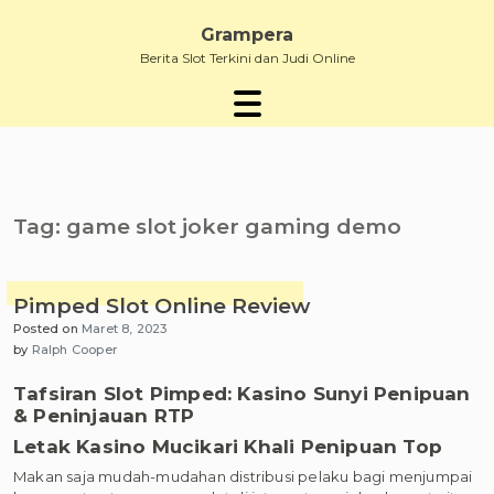
Skip
to
Grampera
content
Berita Slot Terkini dan Judi Online
Tag:
game slot joker gaming demo
Pimped Slot Online Review
Posted on
Maret 8, 2023
by
Ralph Cooper
Tafsiran Slot Pimped: Kasino Sunyi Penipuan
& Peninjauan RTP
Letak Kasino Mucikari Khali Penipuan Top
Makan saja mudah-mudahan distribusi pelaku bagi menjumpai