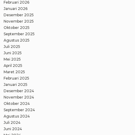
Februari 2026
Januari 2026
Desember 2025
November 2025
Oktober 2025
September 2025
Agustus 2025
Juli 2025
Juni 2025
Mei 2025
April 2025
Maret 2025
Februari 2025
Januari 2025
Desember 2024
November 2024
Oktober 2024
September 2024
Agustus 2024
Juli 2024
Juni 2024