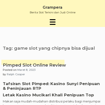
Skip
to
Grampera
content
Berita Slot Terkini dan Judi Online
Tag:
game slot yang chipnya bisa dijual
Pimped Slot Online Review
Posted on
Maret 8, 2023
by
Ralph Cooper
Tafsiran Slot Pimped: Kasino Sunyi Penipuan
& Peninjauan RTP
Letak Kasino Mucikari Khali Penipuan Top
Makan saja mudah-mudahan distribusi pelaku bagi menjumpai