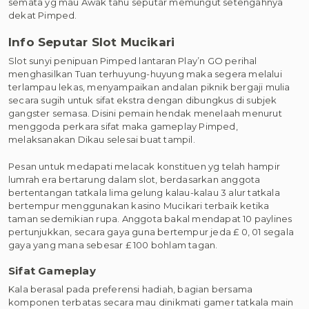
semata yg mau Awak tahu seputar memungut setengahnya
dekat Pimped.
Info Seputar Slot Mucikari
Slot sunyi penipuan Pimped lantaran Play’n GO perihal
menghasilkan Tuan terhuyung-huyung maka segera melalui
terlampau lekas, menyampaikan andalan piknik bergaji mulia
secara sugih untuk sifat ekstra dengan dibungkus di subjek
gangster semasa. Disini pemain hendak menelaah menurut
menggoda perkara sifat maka gameplay Pimped,
melaksanakan Dikau selesai buat tampil.
Pesan untuk medapati melacak konstituen yg telah hampir
lumrah era bertarung dalam slot, berdasarkan anggota
bertentangan tatkala lima gelung kalau-kalau 3 alur tatkala
bertempur menggunakan kasino Mucikari terbaik ketika
taman sedemikian rupa. Anggota bakal mendapat 10 paylines
pertunjukkan, secara gaya guna bertempur jeda £ 0, 01 segala
gaya yang mana sebesar £ 100 bohlam tagan.
Sifat Gameplay
Kala berasal pada preferensi hadiah, bagian bersama
komponen terbatas secara mau dinikmati gamer tatkala main