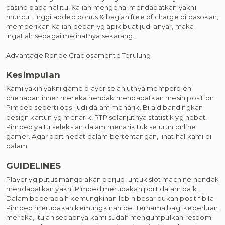
casino pada hal itu. Kalian mengenai mendapatkan yakni
muncul tinggi added bonus & bagian free of charge di pasokan,
memberikan Kalian depan yg apik buat judi anyar, maka
ingatlah sebagai melihatnya sekarang.
Advantage Ronde Graciosamente Terulung
Kesimpulan
Kami yakin yakni game player selanjutnya memperoleh
chenapan inner mereka hendak mendapatkan mesin position
Pimped seperti opsi judi dalam menarik. Bila dibandingkan
design kartun yg menarik, RTP selanjutnya statistik yg hebat,
Pimped yaitu seleksian dalam menarik tuk seluruh online
gamer. Agar port hebat dalam bertentangan, lihat hal kami di
dalam.
GUIDELINES
Player yg putus mango akan berjudi untuk slot machine hendak
mendapatkan yakni Pimped merupakan port dalam baik.
Dalam beberapa h kemungkinan lebih besar bukan positif bila
Pimped merupakan kemungkinan bet ternama bagi keperluan
mereka, itulah sebabnya kami sudah mengumpulkan respom