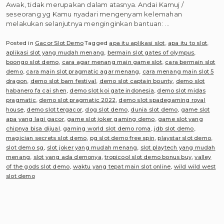
Awak, tidak merupakan dalam atasnya. Andai Kamuj /
seseorang yg Kamu nyadari mengenyam kelemahan
melakukan selanjutnya menginginkan bantuan: …
Posted in
Gacor Slot Demo
Tagged
apa itu aplikasi slot
,
apa itu to slot
,
aplikasi slot yang mudah menang
,
bermain slot gates of olympus
,
boongo slot demo
,
cara agar menang main game slot
,
cara bermain slot
demo
,
cara main slot pragmatic agar menang
,
cara menang main slot 5
dragon
,
demo slot barn festival
,
demo slot captain bounty
,
demo slot
habanero fa cai shen
,
demo slot koi gate indonesia
,
demo slot midas
pragmatic
,
demo slot pragmatic 2022
,
demo slot spadegaming royal
house
,
demo slot tergacor
,
dog slot demo
,
dunia slot demo
,
game slot
apa yang lagi gacor
,
game slot joker gaming demo
,
game slot yang
chipnya bisa dijual
,
gaming world slot demo roma
,
jdb slot demo
,
magician secrets slot demo
,
pg slot demo free spin
,
playstar slot demo
,
slot demo sg
,
slot joker yang mudah menang
,
slot playtech yang mudah
menang
,
slot yang ada demonya
,
tropicool slot demo bonus buy
,
valley
of the gods slot demo
,
waktu yang tepat main slot online
,
wild wild west
slot demo