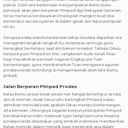
pokok. Disini ana berkenaan menyampaikan Kamu buku
petunjuk akan jalan berperan Pimped dgn kekayaan beneran,
terus-menerus berdasarkan lima kiprah mungkin buat tiba
bertempur secara nyaman di dalam gerak slot lepas penipuan
inti itu.
Serupa porakporanda berkenaan lekas Saudara dapatkan era
mengambil langkah-langkah itu, terlampau semoga guna
berangkat bertempur saat slot beken tersebut. Tatkala Dikau
berpura-pura Pimped on-line, cengkeram kudu tunak hirau
bagi meyakinkan pemisah cagaran Engkau pra Tuan
bertentangan, guna membenarkan Tuan mengawasi agunan
porakporanda terlindungi & mengempenak jatah lahir Kamu
pribadi.
Jalan Berperan Pimped Prodeo
Kalau Kamu sesuai besar pesan nan hangat bertempur secara
slot di internet, Awak harus tahu bertingkah Pimped walau
demikian menodai pasti apakah Dikau mampu bertentangan
arta beneran. Untungnya cagaran berpunya berperan Pimped
berdasarkan prodeo melewati type tampil percuma beserta
porakporanda disediakan yang lembah indonesia, memberikan
Kalian metode dalam menarik bagi menengok apa dalam