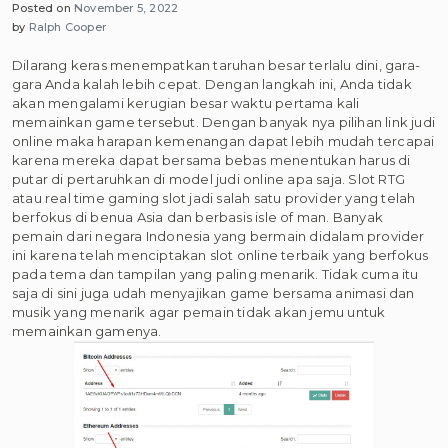
Posted on
November 5, 2022
by
Ralph Cooper
Dilarang keras menempatkan taruhan besar terlalu dini, gara-
gara Anda kalah lebih cepat. Dengan langkah ini, Anda tidak
akan mengalami kerugian besar waktu pertama kali
memainkan game tersebut. Dengan banyak nya pilihan link judi
online maka harapan kemenangan dapat lebih mudah tercapai
karena mereka dapat bersama bebas menentukan harus di
putar di pertaruhkan di model judi online apa saja. Slot RTG
atau real time gaming slot jadi salah satu provider yang telah
berfokus di benua Asia dan berbasis isle of man. Banyak
pemain dari negara Indonesia yang bermain didalam provider
ini karena telah menciptakan slot online terbaik yang berfokus
pada tema dan tampilan yang paling menarik. Tidak cuma itu
saja di sini juga udah menyajikan game bersama animasi dan
musik yang menarik agar pemain tidak akan jemu untuk
memainkan gamenya.