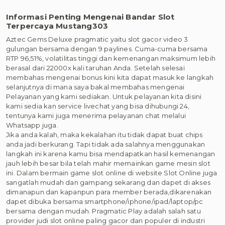
Informasi Penting Mengenai Bandar Slot
Terpercaya Mustang303
Aztec Gems Deluxe pragmatic yaitu slot gacor video 3
gulungan bersama dengan 9 paylines. Cuma-cuma bersama
RTP 96,51%, volatilitas tinggi dan kemenangan maksimum lebih
berasal dari 22000x kali taruhan Anda. Setelah selesai
membahas mengenai bonus kini kita dapat masuk ke langkah
selanjutnya di mana saya bakal membahas mengenai
Pelayanan yang kami sediakan. Untuk pelayanan kita disini
kami sedia kan service livechat yang bisa dihubungi 24,
tentunya kami juga menerima pelayanan chat melalui
Whatsapp juga.
Jika anda kalah, maka kekalahan itu tidak dapat buat chips
anda jadi berkurang. Tapi tidak ada salahnya menggunakan
langkah ini karena kamu bisa mendapatkan hasil kemenangan
jauh lebih besar bila telah mahir memainkan game mesin slot
ini. Dalam bermain game slot online di website Slot Online juga
sangatlah mudah dan gampang sekarang dan dapet di akses
dimanapun dan kapanpun para member berada,dikarenakan
dapet dibuka bersama smartphone/iphone/ipad/laptop/pc
bersama dengan mudah. Pragmatic Play adalah salah satu
provider judi slot online paling gacor dan populer di industri