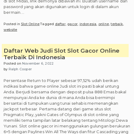
di slot Midas, link demonya dibawah ini. Buatlah username dan
password yang akan digunakan untuk login di dalam akun
bermain.…
Posted in
Slot Online
Tagged
daftar
,
gacor
,
indonesia
,
online
,
terbaik
,
website
Daftar Web Judi Slot Slot Gacor Online
Terbaik Di Indonesia
Posted on
November 6, 2022
by
Ralph Cooper
Persentase Return to Player sebesar 97,52% udah berikan
indikasi bahwa game online Judi slot ini pasti bakal untung
Anda. Berjudi bersama dengan deposit pulsa 888 Emas bakal
mempunyai Anda ke dunia di mana Anda bisa bermimpi
bersantai di tumpukan uang tunai sehabis memenangkan
jackpot terbesar. Pertama datang dari game situs slot
Pragmatic Play, yakni Gates of Olympus di slot online yang
memiliki tema tampilan latar belakang tentang Mitologi Dewa
Yunani. Slot online gacor ini menggunakan gulungan berukuran
6×5 dengan Paylines Win All The Ways dan fitur Cascading yang