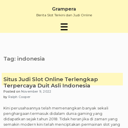
Skip
to
Grampera
content
Berita Slot Terkini dan Judi Online
Tag:
indonesia
Situs Judi Slot Online Terlengkap
Terpercaya Duit Asli Indonesia
Posted on
November 9, 2022
by
Ralph Cooper
Kini perusahaannya telah memenangkan banyak sekali
penghargaan termasuk didalam dunia gaming yang
didapatkan sejak tahun 2018. Tidak heran jika di zaman yang
semakin modern kini telah menciptakan permainan slot yang