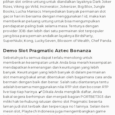
pilihan slot online untung untuk diandalkan layaknya Dark Joker
Rizes, Viking go Wild, Incinerator, Jokerizer, Big Blox, Jungle
Books, Lucha Maniacs. Menyediakan banyak permainan slot
gacor hari ini bersama dengan menggunakan 1 id, maka kan
memberikan peluang untung untuk bisa mengumpulkan
pendapatan paling baik selama masa. Tentunya dengan
provider JDB dan lebih dari satu permainan slot terpopuler
yang bisa para pemain andalkan layaknya BirdsParty,
SuperNiubi, Kong, LuckySeven, Blossom of Wealth, Chef Panda.
Demo Slot Pragmatic Aztec Bonanza
Sebetulnya itu semua dapat terlalu menolong untuk
memberikan kesempatan untuk Anda bisa meraih kesempatan
mendapatkan kemenangan dan keuntungan yang lebih
banyak. Keuntungan yang lebih banyak di dalam permainan
slot memang bakal amat ditentukan oleh bagaimana cara anda
bermain dengan baik dan benar. Salah satu diantaranya tentu
adalah bersama menggunakan nilai RTP slot dan bocoran RTP
live tiap tiap harinya. ✔️ Dikala Anda mengklik daftar, Anda
bakal segera berhimpun dan menjadi bagian PORTBET303 dan
miliki hak terhubung ratusan demo slot Pragmatic beserta
laman judi slot terbaik dan terpercaya no 1 lainnya. Selain item
mesin slot, Playtech Indonesia juga mengembangkan game