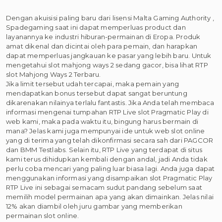
Dengan akuisisi paling baru dari lisensi Malta Gaming Authority ,
Spadegaming saat ini dapat memperluas product dan
layanannya ke industri hiburan-permainan di Eropa. Produk
amat dikenal dan dicintai oleh para pemain, dan harapkan
dapat memperluas jangkauan ke pasar yang lebih baru. Untuk
mengetahui slot mahjong ways 2 sedang gacor, bisa lihat RTP
slot Mahjong Ways 2 Terbaru.
Jika limit tersebut udah tercapai, maka pemain yang
mendapatkan bonus tersebut dapat sangat beruntung
dikarenakan nilainya terlalu fantastis. Jika Anda telah membaca
informasi mengenai tumpahan RTP Live slot Pragmatic Play di
web kami, maka pada waktu itu, bingung harus bermain di
mana? Jelas kami juga mempunyai ide untuk web slot online
yang di terima yang telah dikonfirmasi secara sah dari PAGCOR
dan BMM Testlabs. Selain itu, RTP Live yang terdapat di situs
kami terus dihidupkan kembali dengan andal, jadi Anda tidak
perlu coba mencari yang paling luar biasa lagi. Anda juga dapat
menggunakan informasi yang disampaikan slot Pragmatic Play
RTP Live ini sebagai semacam sudut pandang sebelum saat
memilih model permainan apa yang akan dimainkan. Jelas nilai
12% akan diambil oleh juru gambar yang memberikan
permainan slot online.