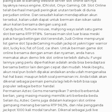
paling baik di banding website server slot online lain nya
layaknya nexus engine, IDN slot, Onyx Gaming, G8. Slot Online
telah berhasil menjadi peringkat urutan terbaik di dunia
perjudian online. Dan sesudah kalian mendapatkan akun
tersebut, kalian udah dapat untuk bermain dan isikan saldo
akun kalian bersama dengan uang asli.
Candy burst, fortune mouse, mahjong ways salah satu game
slot bersama RTP 97.8%. Sensasi main slot luar biasa meski
pakai harga bettingan slot terendah, Judi Online mempunyai
list game slot SpadeGaming mudah jackpot yakni tiger warrior
slot, lucky koi, fist of God, cai shen. Untuk bermain game slot
online bersama dengan aman dan nyaman, anda harus
memakai akun demo link slot online terlebih dahulu. Fungsi
lainnya yang perlu diperhatikan adalah anda bisa beradaptasi
bersama bettor lain dengan cepat dan mudah. Meski begitu,
akun real pun boleh dipakai andaikan anda udah menganalisa
hal-hal basic maupun lebih soal permainan ini. Anda tidak akan
dikenal sebagai pemain pemula lagi lebih-lebih bisa saja
populer sebagai bettor handal.
Permainan Aztec Gems menampilkan 7 simbol berbentuk
berlian, yang masing-masing memiliki arti berbeda-beda.
Selain itu, Aztec Gems juga didalam kategori slot online
gampang menang bersama RTP 96,5%, dan nilai pengganda
jackpot 1000 kali modal taruhan. Dikenal sebagai judi live