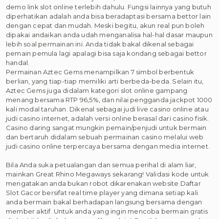
demo link slot online terlebih dahulu. Fungsi lainnya yang butuh
diperhatikan adalah anda bisa beradaptasi bersama bettor lain
dengan cepat dan mudah. Meski begitu, akun real pun boleh
dipakai andaikan anda udah menganalisa hal-hal dasar maupun
lebih soal permainan ini. Anda tidak bakal dikenal sebagai
pemain pemula lagi apalagi bisa saja kondang sebagai bettor
handal.
Permainan Aztec Gems menampilkan 7 simbol berbentuk
berlian, yang tiap-tiap memiliki arti berbeda-beda. Selain itu,
Aztec Gems juga didalam kategori slot online gampang
menang bersama RTP 96,5%, dan nilai pengganda jackpot 1000
kali modal taruhan. Dikenal sebagai judi live casino online atau
judi casino internet, adalah versi online berasal dari casino fisik.
Casino daring sangat mungkin pemain/penjudi untuk bermain
dan bertaruh didalam sebuah permainan casino melalui web
judi casino online terpercaya bersama dengan media internet.
Bila Anda suka petualangan dan semua perihal di alam liar,
mainkan Great Rhino Megaways sekarang! Validasi kode untuk
mengatakan anda bukan robot dikarenakan website Daftar
Slot Gacor bersifat real time player yang dimana setiap kali
anda bermain bakal berhadapan langsung bersama dengan
member aktif. Untuk anda yang ingin mencoba bermain gratis