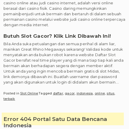
casino online atau judi casino internet, adalah versi online
berasal dari casino fisik. Casino daring memungkinkan
pemain/penjudi untuk bermain dan bertaruh di dalam sebuah
permainan casino melalui website judi casino online terpercaya
dengan media internet.
Butuh Slot Gacor? Klik Link Dibawah Ini!
Bila Anda suka petualangan dan semua perihal di alam liar,
mainkan Great Rhino Megaways sekarang! Validasi kode untuk
menyatakan anda bukan robot karena website Daftar Slot
Gacor bersifat real time player yang di mana tiap tiap kali anda
bermain akan berhadapan segera dengan member aktif.
Untuk anda yang ingin mencoba bermain gratis di slot Midas,
link demonya dibawah ini. Buatlah username dan password
yang akan digunakan untuk login di didalam akun bermain.…
Posted in
Slot Online
Tagged
daftar
,
gacor
,
indonesia
,
online
,
situs
,
terbaik
Error 404 Portal Satu Data Bencana
Indonesia