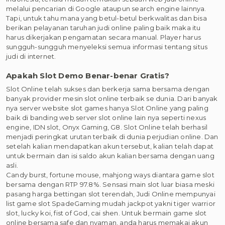
melalui pencarian di Google ataupun search engine lainnya.
Tapi, untuk tahu mana yang betul-betul berkwalitas dan bisa
berikan pelayanan taruhan judi online paling baik maka itu
harus dikerjakan pengamatan secara manual. Player harus
sungguh-sungguh menyeleksi semua informasi tentang situs
judi di internet.
Apakah Slot Demo Benar-benar Gratis?
Slot Online telah sukses dan berkerja sama bersama dengan
banyak provider mesin slot online terbaik se dunia. Dari banyak
nya server website slot games hanya Slot Online yang paling
baik di banding web server slot online lain nya seperti nexus
engine, IDN slot, Onyx Gaming, G8. Slot Online telah berhasil
menjadi peringkat urutan terbaik di dunia perjudian online. Dan
setelah kalian mendapatkan akun tersebut, kalian telah dapat
untuk bermain dan isi saldo akun kalian bersama dengan uang
asli.
Candy burst, fortune mouse, mahjong ways diantara game slot
bersama dengan RTP 97.8%. Sensasi main slot luar biasa meski
pasang harga bettingan slot terendah, Judi Online mempunyai
list game slot SpadeGaming mudah jackpot yakni tiger warrior
slot, lucky koi, fist of God, cai shen. Untuk bermain game slot
online bersama safe dan nyaman, anda harus memakai akun