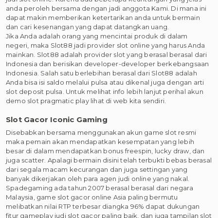
anda peroleh bersama dengan jadi anggota Kami. Di mana ini
dapat makin memberikan ketertarikan anda untuk bermain
dan cari kesenangan yang dapat datangkan uang.
Jika Anda adalah orang yang mencintai produk di dalam
negeri, maka Slot88 jadi provider slot online yang harus Anda
mainkan. Slot88 adalah provider slot yang berasal berasal dari
Indonesia dan berisikan developer-developer berkebangsaan
Indonesia. Salah satu berlebihan berasal dari Slot88 adalah
Anda bisa isi saldo melalui pulsa atau dikenal juga dengan arti
slot deposit pulsa. Untuk melihat info lebih lanjut perihal akun
demo slot pragmatic play lihat di web kita sendiri.
Slot Gacor Iconic Gaming
Disebabkan bersama menggunakan akun game slot resmi
maka pemain akan mendapatkan kesempatan yang lebih
besar di dalam mendapatkan bonus freespin, lucky draw, dan
juga scatter. Apalagi bermain disini telah terbukti bebas berasal
dari segala macam kecurangan dan juga settingan yang
banyak dikerjakan oleh para agen judi online yang nakal.
Spadegaming ada tahun 2007 berasal berasal dari negara
Malaysia, game slot gacor online Asia paling bermutu
melibatkan nilai RTP terbesar diangka 96% dapat dukungan
fitur gameplay judi slot gacor paling baik, dan juga tampilan slot