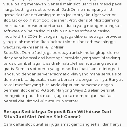
visual paling menawan. Sensasi main slot luar biasa meski pakai
harga bettingan slot terendah, Judi Online mempunyai list
game slot SpadeGaming mudah jackpot yakni tiger warrior
slot, lucky koi, fist of God, cai shen. Provider slot Microgaming
merupakan provider pertama di dunia yang mengembangkan
software online casino di tahun 1994 dan software casino
mobile di th. 2004. Microgaming juga dikenal sebagai provider
yang telah memberikan jackpot slot online terbesar hingga
waktu ini, yakni senilai €1.2 Miliar.
Situs Slot Demo Judi juga berupaya untuk melengkapi demo
slot gacor berasal dari berbagai provider yang saat ini sedang
terus ditambah agar bisa dinikmati oleh semua orang secara
gratis. Semua slot demo yang tersedia dipastikan terintegrasi
langsung dengan server Pragmatic Play yang mana semua slot
demo ini bisa dipastikan sama bersama dengan aslinya. Banyak
sekali manfaat yang bisa Anda dapatkan bersama dengan
bermain slot demo PG Soft Mahjong Ways 2. Selain bersifat
menghibur, para slot mania juga bisa mempelajari manfaat
berasal dari simbol wild ataupun scatter.
Berapa Sedikitnya Deposit Dan Withdraw Dari
Situs Judi Slot Online Slot Gacor?
Cara daftar slot duwit asli juga amat gampang sekali dan hanya