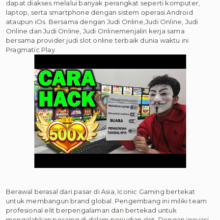
dapat diakses melalui banyak perangkat seperti komputer,
laptop, serta smartphone dengan sistem operasi Android
ataupun iOs. Bersama dengan Judi Online,Judi Online, Judi
Online dan Judi Online, Judi Onlinemenjalin kerja sama
bersama provider judi slot online terbaik dunia waktu ini
Pragmatic Play.
Berawal berasal dari pasar di Asia, Iconic Gaming bertekat
untuk membangun brand global. Pengembang ini miliki team
profesional elit berpengalaman dan bertekad untuk
mengalahkan pesaing di dalam perjudian slot. Dengan inovasi