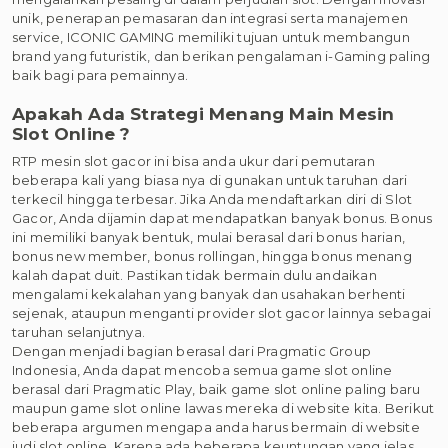
unik, penerapan pemasaran dan integrasi serta manajemen
service, ICONIC GAMING memiliki tujuan untuk membangun
brand yang futuristik, dan berikan pengalaman i-Gaming paling
baik bagi para pemainnya.
Apakah Ada Strategi Menang Main Mesin
Slot Online ?
RTP mesin slot gacor ini bisa anda ukur dari pemutaran
beberapa kali yang biasa nya di gunakan untuk taruhan dari
terkecil hingga terbesar. Jika Anda mendaftarkan diri di Slot
Gacor, Anda dijamin dapat mendapatkan banyak bonus. Bonus
ini memiliki banyak bentuk, mulai berasal dari bonus harian,
bonus new member, bonus rollingan, hingga bonus menang
kalah dapat duit. Pastikan tidak bermain dulu andaikan
mengalami kekalahan yang banyak dan usahakan berhenti
sejenak, ataupun menganti provider slot gacor lainnya sebagai
taruhan selanjutnya.
Dengan menjadi bagian berasal dari Pragmatic Group
Indonesia, Anda dapat mencoba semua game slot online
berasal dari Pragmatic Play, baik game slot online paling baru
maupun game slot online lawas mereka di website kita. Berikut
beberapa argumen mengapa anda harus bermain di website
judi slot online. Karena ada beberapa keuntungan yang jelas