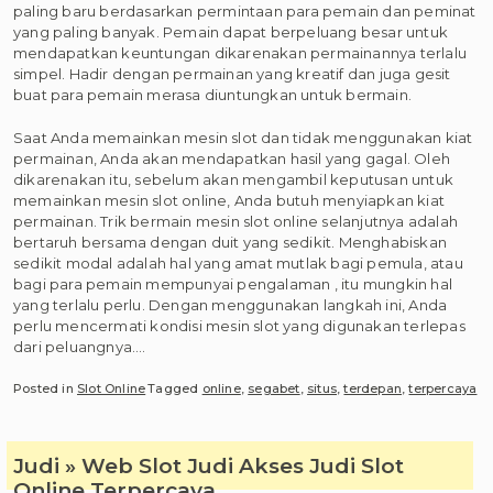
paling baru berdasarkan permintaan para pemain dan peminat
yang paling banyak. Pemain dapat berpeluang besar untuk
mendapatkan keuntungan dikarenakan permainannya terlalu
simpel. Hadir dengan permainan yang kreatif dan juga gesit
buat para pemain merasa diuntungkan untuk bermain.
Saat Anda memainkan mesin slot dan tidak menggunakan kiat
permainan, Anda akan mendapatkan hasil yang gagal. Oleh
dikarenakan itu, sebelum akan mengambil keputusan untuk
memainkan mesin slot online, Anda butuh menyiapkan kiat
permainan. Trik bermain mesin slot online selanjutnya adalah
bertaruh bersama dengan duit yang sedikit. Menghabiskan
sedikit modal adalah hal yang amat mutlak bagi pemula, atau
bagi para pemain mempunyai pengalaman , itu mungkin hal
yang terlalu perlu. Dengan menggunakan langkah ini, Anda
perlu mencermati kondisi mesin slot yang digunakan terlepas
dari peluangnya.…
Posted in
Slot Online
Tagged
online
,
segabet
,
situs
,
terdepan
,
terpercaya
Judi » Web Slot Judi Akses Judi Slot
Online Terpercaya