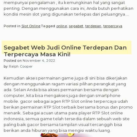
mempunyai pengalaman , itu kemungkinan hal yang sangat
penting. Dengan menggunakan cara ini, Anda butuh perhatikan
kondisi mesin slot yang digunakan terlepas dari peluangnya.…
Posted in
Slot Online
Tagged
online
,
segabet
,
terdepan
,
terpercaya
Segabet Web Judi Online Terdepan Dan
Terpercaya Masa Kini!
Posted on
November 4, 2022
by
Ralph Cooper
Kemudian akses permainan game juga di sini bisa dikerjakan
dengan menggunakan ragam variasi pilihan perangkat yang
ada. Selain Anda bisa akses permainan bersama dengan
computer, kita bisa mengakses juga dengan smartphone
mobile. gacor sebagai agen RTP Slot online terpercaya udah
berikan permainan RTP Slot terbaik bersama bonus dan promo
menarik. Sebagai acuan utama para player RTP Slot online
indonesia, semua game telah tersedia dalam sebuah web site
paling baik gacor bersama tampilan visual tercanggih bisa
berikan anda hiburan yang bisa mengisi waktu luang.