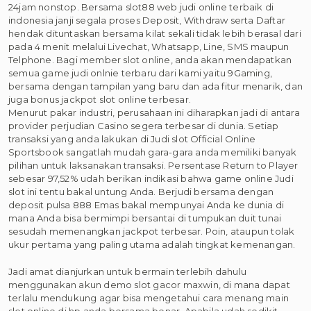
24jam nonstop. Bersama slot88 web judi online terbaik di
indonesia janji segala proses Deposit, Withdraw serta Daftar
hendak dituntaskan bersama kilat sekali tidak lebih berasal dari
pada 4 menit melalui Livechat, Whatsapp, Line, SMS maupun
Telphone. Bagi member slot online, anda akan mendapatkan
semua game judi onlnie terbaru dari kami yaitu 9Gaming,
bersama dengan tampilan yang baru dan ada fitur menarik, dan
juga bonus jackpot slot online terbesar.
Menurut pakar industri, perusahaan ini diharapkan jadi di antara
provider perjudian Casino segera terbesar di dunia. Setiap
transaksi yang anda lakukan di Judi slot Official Online
Sportsbook sangatlah mudah gara-gara anda memiliki banyak
pilihan untuk laksanakan transaksi. Persentase Return to Player
sebesar 97,52% udah berikan indikasi bahwa game online Judi
slot ini tentu bakal untung Anda. Berjudi bersama dengan
deposit pulsa 888 Emas bakal mempunyai Anda ke dunia di
mana Anda bisa bermimpi bersantai di tumpukan duit tunai
sesudah memenangkan jackpot terbesar. Poin, ataupun tolak
ukur pertama yang paling utama adalah tingkat kemenangan.
Jadi amat dianjurkan untuk bermain terlebih dahulu
menggunakan akun demo slot gacor maxwin, di mana dapat
terlalu mendukung agar bisa mengetahui cara menang main
slot online di hp anda bersama benar. Apabila udah sedikit