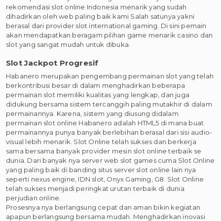
rekomendasi slot online Indonesia menarik yang sudah
dihadirkan oleh web paling baik kami Salah satunya yakni
berasal dari provider slot international gaming. Di sini pemain
akan mendapatkan beragam pilihan game menarik casino dan
slot yang sangat mudah untuk dibuka.
Slot Jackpot Progresif
Habanero merupakan pengembang permainan slot yang telah
berkontribusi besar di dalam menghadirkan beberapa
permainan slot memiliki kualitas yang lengkap, dan juga
didukung bersama sistem tercanggih paling mutakhir di dalam
permainannya. Karena, sistem yang diusung didalam
permainan slot online Habanero adalah HTML5 di mana buat
permainannya punya banyak berlebihan berasal dari sisi audio-
visual lebih menarik. Slot Online telah sukses dan berkerja
sama bersama banyak provider mesin slot online terbaik se
dunia. Dari banyak nya server web slot games cuma Slot Online
yang paling baik di banding situs server slot online lain nya
seperti nexus engine, IDN slot, Onyx Gaming, G8. Slot Online
telah sukses menjadi peringkat urutan terbaik di dunia
perjudian online.
Prosesnya nya berlangsung cepat dan aman bikin kegiatan
apapun berlangsung bersama mudah. Menghadirkan inovasi