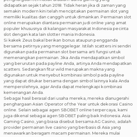
didapatkan sejak tahun 2018. Tidak heran jika di zaman yang
semakin modern kini telah menciptakan permainan slot yang
memiliki kualitas dan canggih untuk dimainkan. Permainan slot
online merupakan diantara permainan judi online yang amat
populer khususnya di kalangan masyarakat Indonesia pecinta
slot dengan kata lain slotter mania Indonesia.
Si kakek Zeus bakal berikan bonus ataupun pengganda
bersama petirnya yang menggelegar. Istilah scatters ini sendiri
digunakan pada permainan slot bersama arti fungsi untuk
memenangkan permainan. Jika Anda mendapatkan simbol
yang berurutan pada payline Anda, artinya Anda mendapatkan
scatters. Sedangkan fitur wild merupakan makna yang
digunakan untuk menyebut kombinasi simbol pada payline
yang dapat ditukar bersama dengan simbol lainnya kala Anda
memperolehnya, agar Anda dapat melengkapi kombinasi
kemenangan Anda.
Sebagai hasil berasal dari usaha mereka, mereka dianugerahi
penghargaan Asian Operator of the Year untuk dekorasi Casino
online. Selain sebagai agen SBOBET online terpercaya, kami
juga dikenal sebagai agen SBOBET paling baik Indonesia. Asia
Gaming Casino, yang biasa disebut bersama AG Casino, adalah
provider permainan live casino yang berbasis di Asia yang
menawarkan beragam macam permainan. Mereka mulai