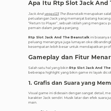
Apa Itu Rtp Slot Jack And
Jack And
vegas123
The Beanstalk
merupakan salah s
petualangan Jack yang memanjat batang kacang ra
“Return to Player”, sebuah istilah yang mengacu 
pemain dalam jangka panjang.
Rtp Slot Jack And The Beanstalk
ini biasanya
peluang menangnya juga lumayan oke dibandingkan s
kesempatan lebih besar untuk mendapatkan profi
Gameplay dan Fitur Menarik
Salah satu hal yang bikin
Rtp Slot Jack And The
beberapa highlight yang bikin game ini layak dico
1. Grafis dan Suara yang Mem
Visual game ini didesain dengan sangat detail, me
karakter Jack sendiri. Musik latar dan efek suara
main.