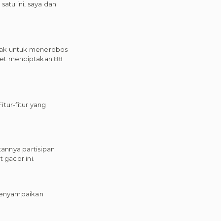
atu ini, saya dan
ajak untuk menerobos
aet menciptakan 88
tur-fitur yang
annya partisipan
gacor ini.
 menyampaikan