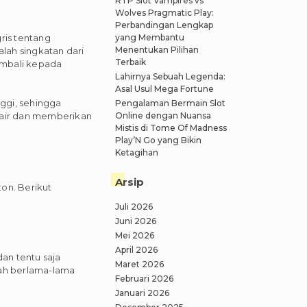
RTP Slot Vampires vs
Wolves Pragmatic Play:
Perbandingan Lengkap
gris tentang
yang Membantu
Menentukan Pilihan
lah singkatan dari
Terbaik
kembali kepada
Lahirnya Sebuah Legenda:
Asal Usul Mega Fortune
nggi, sehingga
Pengalaman Bermain Slot
Online dengan Nuansa
 fair dan memberikan
Mistis di Tome Of Madness
Play’N Go yang Bikin
Ketagihan
Arsip
ton. Berikut
Juli 2026
Juni 2026
Mei 2026
April 2026
dan tentu saja
Maret 2026
etah berlama-lama
Februari 2026
Januari 2026