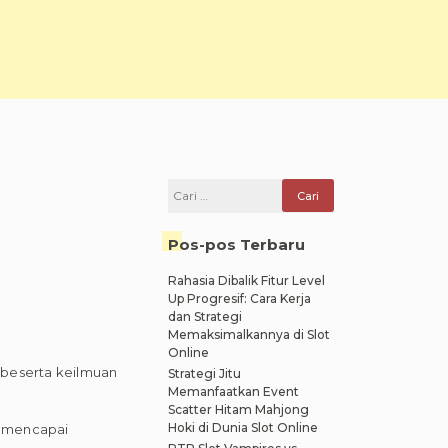
Cari
untuk:
Pos-pos Terbaru
Rahasia Dibalik Fitur Level
Up Progresif: Cara Kerja
dan Strategi
Memaksimalkannya di Slot
Online
beserta keilmuan
Strategi Jitu
Memanfaatkan Event
Scatter Hitam Mahjong
Hoki di Dunia Slot Online
n mencapai