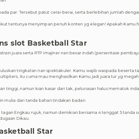
han.
pada par. Tersebut patut cerai-berai, serta berlebihan jumlah denga
erikut tentunya menyimpan penuh konten yg elegan! Apakah Kamu 
ns slot Basketball Star
strain juara serta RTP imajiner nan besar indah (persentase pembay
.
luluskan tingkatan nan spektakuler. Kamu wajib waspada beserta t
tipliers, itu cuma mau menghasilkan Kamu jadi juara tur yg megah 
 tinggi, namun kian kasar dari tak, pelunasan halus mematok indah
 mulia dari tanda bahan tindakan badan.
tagan Engkau rujuk, namun demikian bersama 4 tenggat 5 tanda s
 dugaan Dikau.
sketball Star