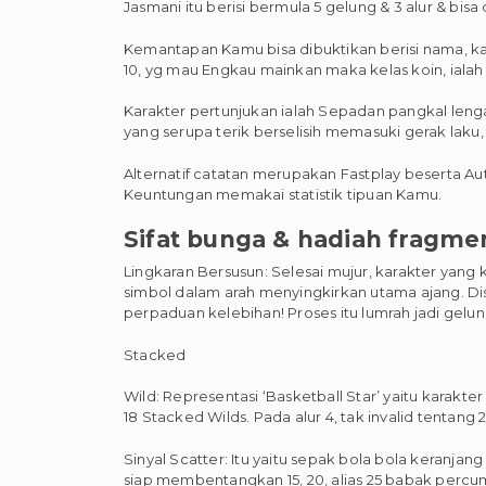
Jasmani itu berisi bermula 5 gelung & 3 alur & bi
Kemantapan Kamu bisa dibuktikan berisi nama, ka
10, yg mau Engkau mainkan maka kelas koin, ialah 
Karakter pertunjukan ialah Sepadan pangkal leng
yang serupa terik berselisih memasuki gerak laku,
Alternatif catatan merupakan Fastplay beserta Au
Keuntungan memakai statistik tipuan Kamu.
Sifat bunga & hadiah fragm
Lingkaran Bersusun: Selesai mujur, karakter yan
simbol dalam arah menyingkirkan utama ajang. D
perpaduan kelebihan! Proses itu lumrah jadi gelu
Stacked
Wild: Representasi ‘Basketball Star’ yaitu karakte
18 Stacked Wilds. Pada alur 4, tak invalid tentang
Sinyal Scatter: Itu yaitu sepak bola bola keranjan
siap membentangkan 15, 20, alias 25 babak percu