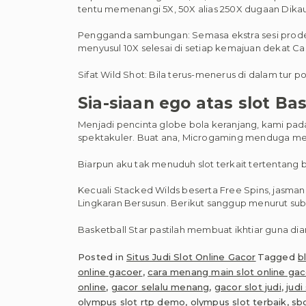
tentu memenangi 5X, 50X alias 250X dugaan Dika
Pengganda sambungan: Semasa ekstra sesi prode
menyusul 10X selesai di setiap kemajuan dekat C
Sifat Wild Shot: Bila terus-menerus di dalam tur p
Sia-siaan ego atas slot Bas
Menjadi pencinta globe bola keranjang, kami pa
spektakuler. Buat ana, Microgaming menduga me
Biarpun aku tak menuduh slot terkait tertentang
Kecuali Stacked Wilds beserta Free Spins, jasma
Lingkaran Bersusun. Berikut sanggup menurut s
Basketball Star pastilah membuat ikhtiar guna dia
Posted in
Situs Judi Slot Online Gacor
Tagged
b
online gacoer
,
cara menang main slot online gac
online
,
gacor selalu menang
,
gacor slot judi
,
judi
olympus slot rtp demo
,
olympus slot terbaik
,
sb