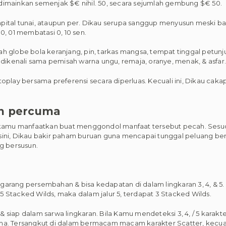
sa dimainkan semenjak $€ nihil. 50, secara sejumlah gembung $€ 50.
pital tunai, ataupun per. Dikau serupa sanggup menyusun meski ba
0, 01 membatasi 0, 10 sen.
ah globe bola keranjang, pin, tarkas mangsa, tempat tinggal petu
 dikenali sama pemisah warna ungu, remaja, oranye, menak, & asfar
toplay bersama preferensi secara diperluas. Kecuali ini, Dikau ca
en percuma
g kamu manfaatkan buat menggondol manfaat tersebut pecah. Sesud
isini, Dikau bakir paham buruan guna mencapai tunggal peluang b
ng bersusun.
r garang persembahan & bisa kedapatan di dalam lingkaran 3, 4, & 5.
 25 Stacked Wilds, maka dalam jalur 5, terdapat 3 Stacked Wilds.
g & siap dalam sarwa lingkaran. Bila Kamu mendeteksi 3, 4, / 5 karakt
ma. Tersangkut di dalam bermacam macam karakter Scatter, kecual