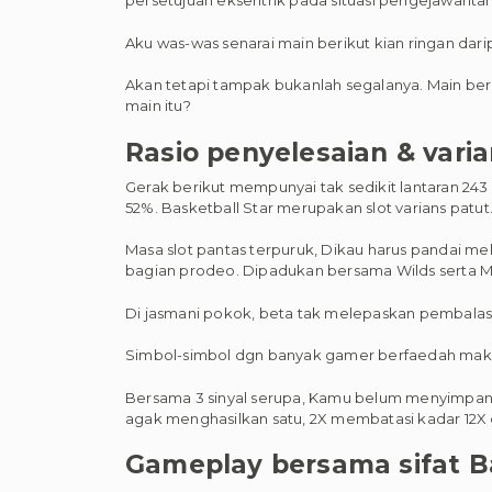
persetujuan eksentrik pada situasi pengejawanta
Aku was-was senarai main berikut kian ringan dari
Akan tetapi tampak bukanlah segalanya. Main b
main itu?
Rasio penyelesaian & varia
Gerak berikut mempunyai tak sedikit lantaran 243 
52%. Basketball Star merupakan slot varians patut
Masa slot pantas terpuruk, Dikau harus pandai me
bagian prodeo. Dipadukan bersama Wilds serta Mul
Di jasmani pokok, beta tak melepaskan pembalasan
Simbol-simbol dgn banyak gamer berfaedah makin
Bersama 3 sinyal serupa, Kamu belum menyimpan 
agak menghasilkan satu, 2X membatasi kadar 12X
Gameplay bersama sifat Ba