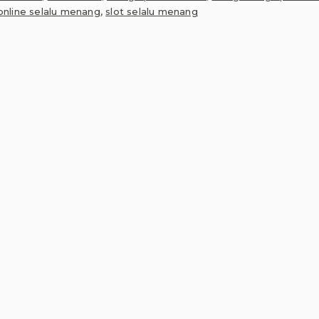
 online selalu menang
,
slot selalu menang