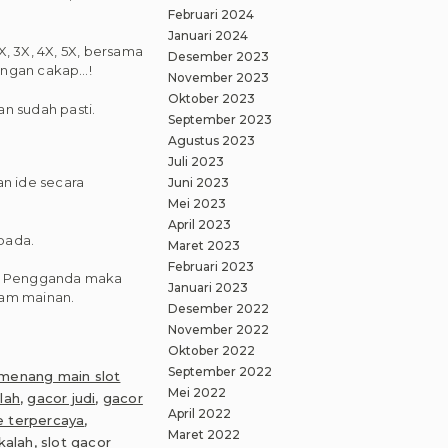
Februari 2024
Januari 2024
 3X, 4X, 5X, bersama
Desember 2023
dengan cakap…!
November 2023
Oktober 2023
an sudah pasti.
September 2023
Agustus 2023
Juli 2023
n ide secara
Juni 2023
Mei 2023
April 2023
pada.
Maret 2023
Februari 2023
uai Pengganda maka
Januari 2023
ham mainan.
Desember 2022
November 2022
Oktober 2022
September 2022
 menang main slot
Mei 2022
lah
,
gacor judi
,
gacor
April 2022
ne terpercaya
,
Maret 2022
kalah
,
slot gacor