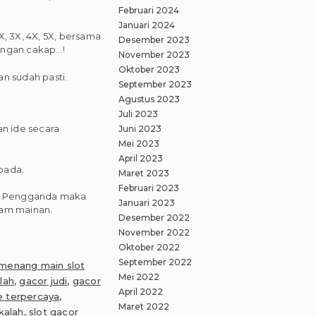
Februari 2024
Januari 2024
 3X, 4X, 5X, bersama
Desember 2023
dengan cakap…!
November 2023
Oktober 2023
an sudah pasti.
September 2023
Agustus 2023
Juli 2023
n ide secara
Juni 2023
Mei 2023
April 2023
pada.
Maret 2023
Februari 2023
uai Pengganda maka
Januari 2023
ham mainan.
Desember 2022
November 2022
Oktober 2022
September 2022
 menang main slot
Mei 2022
lah
,
gacor judi
,
gacor
April 2022
ne terpercaya
,
Maret 2022
kalah
,
slot gacor