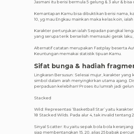
Jasmani itu berisi bermula 5 gelung & 3 alur & bi
Kemantapan Kamu bisa dibuktikan berisi nama, ka
10, yg mau Engkau mainkan maka kelas koin, ialah 
Karakter pertunjukan ialah Sepadan pangkal leng
yang serupa terik berselisih memasuki gerak laku,
Alternatif catatan merupakan Fastplay beserta Au
Keuntungan memakai statistik tipuan Kamu.
Sifat bunga & hadiah fragm
Lingkaran Bersusun: Selesai mujur, karakter yan
simbol dalam arah menyingkirkan utama ajang. D
perpaduan kelebihan! Proses itu lumrah jadi gelu
Stacked
Wild: Representasi ‘Basketball Star’ yaitu karakte
18 Stacked Wilds. Pada alur 4, tak invalid tentang
Sinyal Scatter: Itu yaitu sepak bola bola keranjan
siap membentangkan 15, 20, alias 25 babak percu