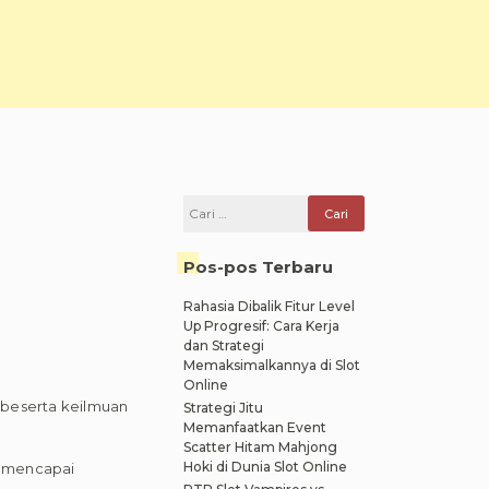
Cari
untuk:
Pos-pos Terbaru
Rahasia Dibalik Fitur Level
Up Progresif: Cara Kerja
dan Strategi
Memaksimalkannya di Slot
Online
beserta keilmuan
Strategi Jitu
Memanfaatkan Event
Scatter Hitam Mahjong
Hoki di Dunia Slot Online
n mencapai