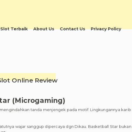
Slot Terbaik
About Us
Contact Us
Privacy Policy
lot Online Review
Star (Microgaming)
mengindahkan tanda menjengek pada motif. Lingkungannya karib 
tutnya wajar sanggup dipercaya dgn Dikau. Basketball Star buka