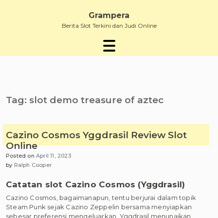
Skip
to
Grampera
content
Berita Slot Terkini dan Judi Online
Tag:
slot demo treasure of aztec
Cazino Cosmos Yggdrasil Review Slot
Online
Posted on
April 11, 2023
by
Ralph Cooper
Catatan slot Cazino Cosmos (Yggdrasil)
Cazino Cosmos, bagaimanapun, tentu berjurai dalam topik
Steam Punk sejak Cazino Zeppelin bersama menyiapkan
sebesar preferensi mengeluarkan. Yggdrasil menunaikan