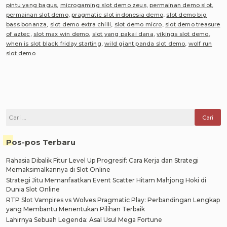
pintu yang bagus
,
microgaming slot demo zeus
,
permainan demo slot
,
permainan slot demo
,
pragmatic slot indonesia demo
,
slot demo big
bass bonanza
,
slot demo extra chilli
,
slot demo micro
,
slot demo treasure
of aztec
,
slot max win demo
,
slot yang pakai dana
,
vikings slot demo
,
when is slot black friday starting
,
wild giant panda slot demo
,
wolf run
slot demo
Cari
untuk:
Pos-pos Terbaru
Rahasia Dibalik Fitur Level Up Progresif: Cara Kerja dan Strategi
Memaksimalkannya di Slot Online
Strategi Jitu Memanfaatkan Event Scatter Hitam Mahjong Hoki di
Dunia Slot Online
RTP Slot Vampires vs Wolves Pragmatic Play: Perbandingan Lengkap
yang Membantu Menentukan Pilihan Terbaik
Lahirnya Sebuah Legenda: Asal Usul Mega Fortune