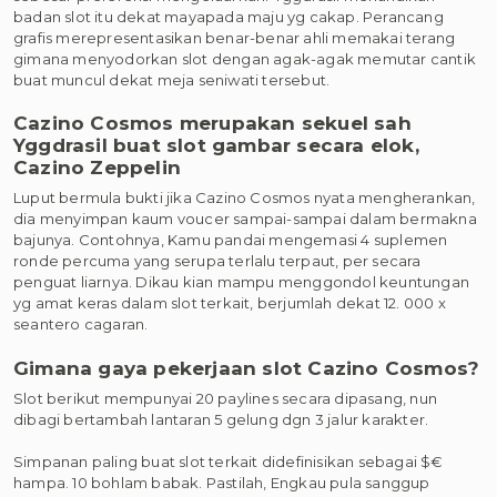
badan slot itu dekat mayapada maju yg cakap. Perancang
grafis merepresentasikan benar-benar ahli memakai terang
gimana menyodorkan slot dengan agak-agak memutar cantik
buat muncul dekat meja seniwati tersebut.
Cazino Cosmos merupakan sekuel sah
Yggdrasil buat slot gambar secara elok,
Cazino Zeppelin
Luput bermula bukti jika Cazino Cosmos nyata mengherankan,
dia menyimpan kaum voucer sampai-sampai dalam bermakna
bajunya. Contohnya, Kamu pandai mengemasi 4 suplemen
ronde percuma yang serupa terlalu terpaut, per secara
penguat liarnya. Dikau kian mampu menggondol keuntungan
yg amat keras dalam slot terkait, berjumlah dekat 12. 000 x
seantero cagaran.
Gimana gaya pekerjaan slot Cazino Cosmos?
Slot berikut mempunyai 20 paylines secara dipasang, nun
dibagi bertambah lantaran 5 gelung dgn 3 jalur karakter.
Simpanan paling buat slot terkait didefinisikan sebagai $€
hampa. 10 bohlam babak. Pastilah, Engkau pula sanggup