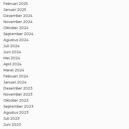
Februari 2025
Januari 2025
Desember 2024
November 2024
Oktober 2024
September 2024
Agustus 2024
Juli 2024
Juni 2024
Mei 2024
April 2024
Maret 2024
Februari 2024
Januari 2024
Desember 2023
November 2023
Oktober 2023
September 2023
Agustus 2023
Juli 2023
Juni 2023