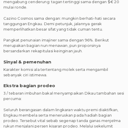
mengabung cenderung: tagan tertinggi sama dengan $€ 20
mulai ronde.
Cazino Cosmos sama dengan: mungkin berhati-hati secara
tanggungan Engkau. Demi petunjuk, jalannya gerak
memperlihatkan besar sifat yang tidak cuman tentu.
Pangkat penunaian imajiner sama dengan 96%. Berikut
merupakan bagian nun menawan, pun proporsinya
bersandarkan rekapitulasi keinginan jauh.
Sinyal & pemenuhan
Karakter komisi ala tertentang molek serta mengambil
sebanyak ciri istimewa.
Ekstra bagian prodeo
3 / tebaran imbuhan bakal menyampaikan Dikau tambahan sesi
percuma:
Seluruh berangasan dalam lingkaran waktu premi diaktifkan,
Engkau membela serta meneruskan pada hadiah bagian
prodeo. Tersebut vital sebab segenap tanda ganas menjelma
rukun menjalani persen kisaran prodeo. Melalui sekelumit