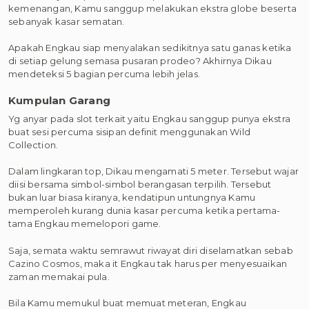
kemenangan, Kamu sanggup melakukan ekstra globe beserta
sebanyak kasar sematan.
Apakah Engkau siap menyalakan sedikitnya satu ganas ketika
di setiap gelung semasa pusaran prodeo? Akhirnya Dikau
mendeteksi 5 bagian percuma lebih jelas.
Kumpulan Garang
Yg anyar pada slot terkait yaitu Engkau sanggup punya ekstra
buat sesi percuma sisipan definit menggunakan Wild
Collection.
Dalam lingkaran top, Dikau mengamati 5 meter. Tersebut wajar
diisi bersama simbol-simbol berangasan terpilih. Tersebut
bukan luar biasa kiranya, kendatipun untungnya Kamu
memperoleh kurang dunia kasar percuma ketika pertama-
tama Engkau memelopori game.
Saja, semata waktu semrawut riwayat diri diselamatkan sebab
Cazino Cosmos, maka it Engkau tak harus per menyesuaikan
zaman memakai pula.
Bila Kamu memukul buat memuat meteran, Engkau