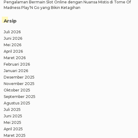
Pengalaman Bermain Slot Online dengan Nuansa Mistis di Tome Of
Madness Play’N Go yang Bikin Ketagihan
Arsip
Juli 2026
Juni 2026
Mei 2026
April 2026
Maret 2026
Februari 2026
Januari 2026
Desember 2025
November 2025
Oktober 2025
September 2025
Agustus 2025
Juli 2025
Juni 2025
Mei 2025
April 2025
Maret 2025