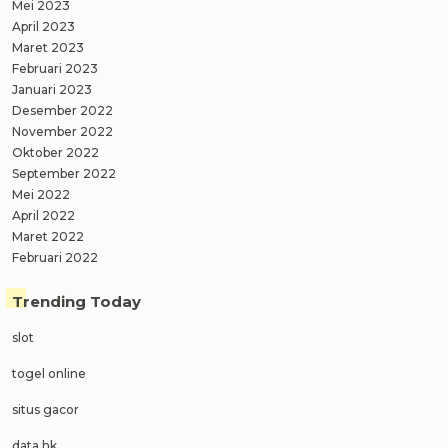
Mei 2023
April 2023
Maret 2023
Februari 2023
Januari 2023
Desember 2022
November 2022
Oktober 2022
September 2022
Mei 2022
April 2022
Maret 2022
Februari 2022
Trending Today
slot
togel online
situs gacor
data hk