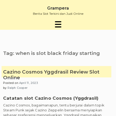
Skip
to
Grampera
content
Berita Slot Terkini dan Judi Online
Tag:
when is slot black friday starting
Cazino Cosmos Yggdrasil Review Slot
Online
Posted on
April 11, 2023
by
Ralph Cooper
Catatan slot Cazino Cosmos (Yggdrasil)
Cazino Cosmos, bagaimanapun, tentu berjurai dalam topik
Steam Punk sejak Cazino Zeppelin bersama menyiapkan
sebesar preferensi mengeluarkan. Yggdrasil menunaikan