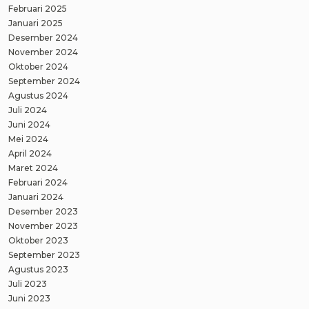
Februari 2025
Januari 2025
Desember 2024
November 2024
Oktober 2024
September 2024
Agustus 2024
Juli 2024
Juni 2024
Mei 2024
April 2024
Maret 2024
Februari 2024
Januari 2024
Desember 2023
November 2023
Oktober 2023
September 2023
Agustus 2023
Juli 2023
Juni 2023