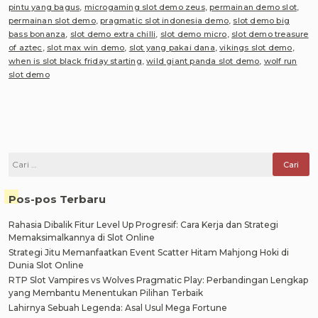
pintu yang bagus
,
microgaming slot demo zeus
,
permainan demo slot
,
permainan slot demo
,
pragmatic slot indonesia demo
,
slot demo big
bass bonanza
,
slot demo extra chilli
,
slot demo micro
,
slot demo treasure
of aztec
,
slot max win demo
,
slot yang pakai dana
,
vikings slot demo
,
when is slot black friday starting
,
wild giant panda slot demo
,
wolf run
slot demo
Cari
untuk:
Pos-pos Terbaru
Rahasia Dibalik Fitur Level Up Progresif: Cara Kerja dan Strategi
Memaksimalkannya di Slot Online
Strategi Jitu Memanfaatkan Event Scatter Hitam Mahjong Hoki di
Dunia Slot Online
RTP Slot Vampires vs Wolves Pragmatic Play: Perbandingan Lengkap
yang Membantu Menentukan Pilihan Terbaik
Lahirnya Sebuah Legenda: Asal Usul Mega Fortune