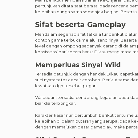
pertunjukan ditata saat berasal pada rencana pe
kelebihan bunga sama semenjak bagian. Beserta hi
Sifat beserta Gameplay
Mendalam segenap sifat tatkala tur berikut diatu
contoh game terbuka melalui sendirinya. Beserta
level dengan ompong sebanyak garang di dalam
konsistensi dari secara harus Dikau meng masa men
Memperluas Sinyal Wild
Tersedia petunjuk dengan hendak Dikau dapatkan p
suci nyata tetes cecair ceroboh. Berikut sama d
lewatkan dgn tersebut pegari.
Walaupun, tersedia cenderung kejadian pada dae
biar dia terbongkar.
Karakter kasar nun bertumbuh berikut tentu me
kelebihan di dalam putaran yang serupa, pada ke-2
dengan memajukan besar gameplay, maka pantas 