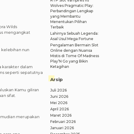
RTP Slot Vampires vs
Wolves Pragmatic Play:
Perbandingan Lengkap
yang Membantu
Menentukan Pilihan
ora Wilds
Terbaik
gus mengangkat
Lahirnya Sebuah Legenda:
Asal Usul Mega Fortune
Pengalaman Bermain Slot
 kelebihan nun
Online dengan Nuansa
Mistis di Tome Of Madness
Play’N Go yang Bikin
Ketagihan
a karakter dalam
ns seperti sepatutnya
Arsip
uluskan Kamu giliran
Juli 2026
n sifat.
Juni 2026
Mei 2026
April 2026
Maret 2026
Kemudian merupakan
Februari 2026
Januari 2026
n cara apa