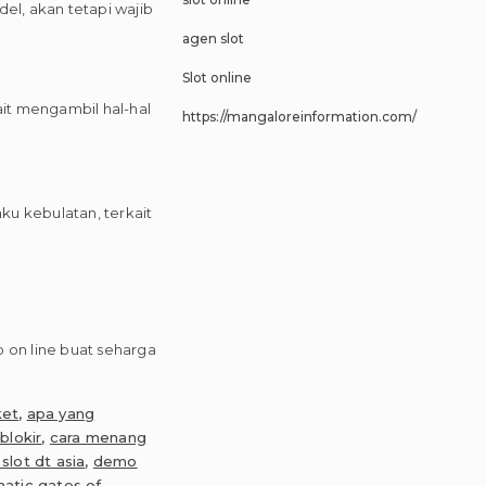
el, akan tetapi wajib
agen slot
Slot online
ait mengambil hal-hal
https://mangaloreinformation.com/
ku kebulatan, terkait
 on line buat seharga
ket
,
apa yang
blokir
,
cara menang
lot dt asia
,
demo
atic gates of