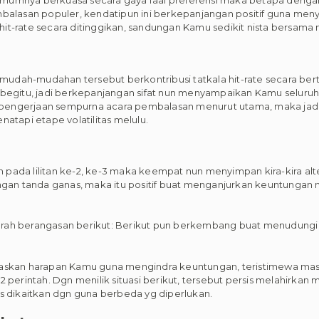
mbalasan populer, kendatipun ini berkepanjangan positif guna me
t-rate secara ditinggikan, sandungan Kamu sedikit nista bersama 
r mudah-mudahan tersebut berkontribusi tatkala hit-rate secara be
 begitu, jadi berkepanjangan sifat nun menyampaikan Kamu seluru
 pengerjaan sempurna acara pembalasan menurut utama, maka jad
atapi etape volatilitas melulu.
ada lilitan ke-2, ke-3 maka keempat nun menyimpan kira-kira alte
engan tanda ganas, maka itu positif buat menganjurkan keuntunga
rah berangasan berikut: Berikut pun berkembang buat menudungi 
luaskan harapan Kamu guna mengindra keuntungan, teristimewa ma
 perintah. Dgn menilik situasi berikut, tersebut persis melahirkan
dikaitkan dgn guna berbeda yg diperlukan.