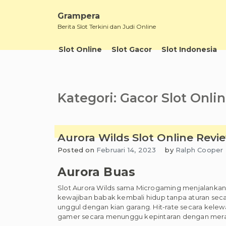
Skip
to
Grampera
content
Berita Slot Terkini dan Judi Online
Slot Online
Slot Gacor
Slot Indonesia
Kategori:
Gacor Slot Onli
Aurora Wilds Slot Online Revi
Posted on
Februari 14, 2023
by
Ralph Cooper
Aurora Buas
Slot Aurora Wilds sama Microgaming menjalank
kewajiban babak kembali hidup tanpa aturan seca
unggul dengan kian garang. Hit-rate secara kel
gamer secara menunggu kepintaran dengan merayu