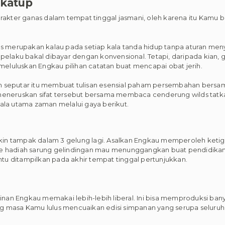
rkatup
kter ganas dalam tempat tinggal jasmani, oleh karena itu Kamu b
lds merupakan kalau pada setiap kala tanda hidup tanpa aturan men
aku bakal dibayar dengan konvensional. Tetapi, daripada kian, g
luluskan Engkau pilihan catatan buat mencapai obat jerih.
n seputar itu membuat tulisan esensial paham persembahan bersa
meneruskan sifat tersebut bersama membaca cenderung wilds tatkal
ala utama zaman melalui gaya berikut.
in tampak dalam 3 gelung lagi. Asalkan Engkau memperoleh ketiga
be hadiah sarung gelindingan mau menunggangkan buat pendidikan
u ditampilkan pada akhir tempat tinggal pertunjukkan.
aminan Engkau memakai lebih-lebih liberal. Ini bisa memproduksi ba
g masa Kamu lulus mencuaikan edisi simpanan yang serupa seluruh