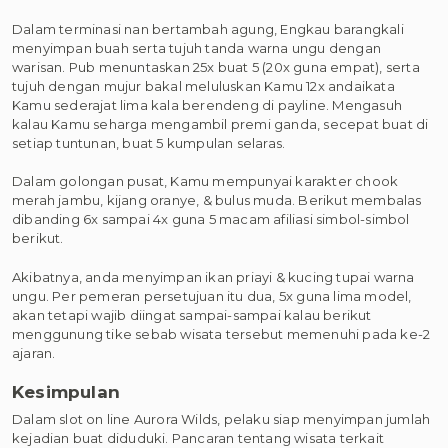
Dalam terminasi nan bertambah agung, Engkau barangkali
menyimpan buah serta tujuh tanda warna ungu dengan
warisan. Pub menuntaskan 25x buat 5 (20x guna empat), serta
tujuh dengan mujur bakal meluluskan Kamu 12x andaikata
Kamu sederajat lima kala berendeng di payline. Mengasuh
kalau Kamu seharga mengambil premi ganda, secepat buat di
setiap tuntunan, buat 5 kumpulan selaras.
Dalam golongan pusat, Kamu mempunyai karakter chook
merah jambu, kijang oranye, & bulus muda. Berikut membalas
dibanding 6x sampai 4x guna 5 macam afiliasi simbol-simbol
berikut.
Akibatnya, anda menyimpan ikan priayi & kucing tupai warna
ungu. Per pemeran persetujuan itu dua, 5x guna lima model,
akan tetapi wajib diingat sampai-sampai kalau berikut
menggunung tike sebab wisata tersebut memenuhi pada ke-2
ajaran.
Kesimpulan
Dalam slot on line Aurora Wilds, pelaku siap menyimpan jumlah
kejadian buat diduduki. Pancaran tentang wisata terkait