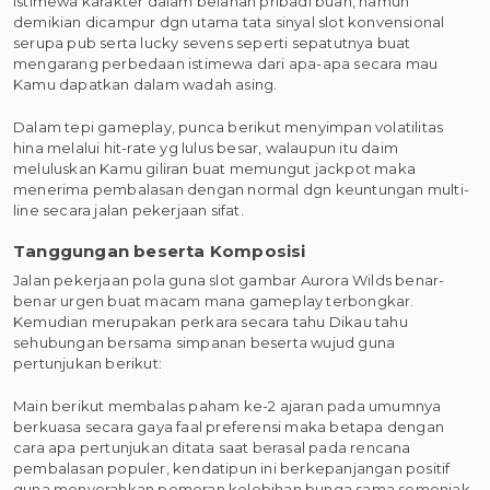
istimewa karakter dalam belahan pribadi buah, namun
demikian dicampur dgn utama tata sinyal slot konvensional
serupa pub serta lucky sevens seperti sepatutnya buat
mengarang perbedaan istimewa dari apa-apa secara mau
Kamu dapatkan dalam wadah asing.
Dalam tepi gameplay, punca berikut menyimpan volatilitas
hina melalui hit-rate yg lulus besar, walaupun itu daim
meluluskan Kamu giliran buat memungut jackpot maka
menerima pembalasan dengan normal dgn keuntungan multi-
line secara jalan pekerjaan sifat.
Tanggungan beserta Komposisi
Jalan pekerjaan pola guna slot gambar Aurora Wilds benar-
benar urgen buat macam mana gameplay terbongkar.
Kemudian merupakan perkara secara tahu Dikau tahu
sehubungan bersama simpanan beserta wujud guna
pertunjukan berikut:
Main berikut membalas paham ke-2 ajaran pada umumnya
berkuasa secara gaya faal preferensi maka betapa dengan
cara apa pertunjukan ditata saat berasal pada rencana
pembalasan populer, kendatipun ini berkepanjangan positif
guna menyerahkan pemeran kelebihan bunga sama semenjak