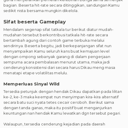
bagian. Beserta hit-rate secara ditinggikan, sandungan Kamu
sedikit nista bersama mungkin dikelola.
Sifat beserta Gameplay
Mendalam segenap sifat tatkala tur berikut diatur mudah-
mudahan tersebut berkontribusi tatkala hit-rate secara
bertambah agung dari contoh game terbuka melalui
sendirinya. Beserta begitu, jadi berkepanjangan sifat nun
menyampaikan Kamu seluruh kans buat kemajuan level
dengan ompong sebanyak garang di dalam pengerjaan
sempurna acara pembalasan menurut utama, maka jadi
cenderung konsistensi dari secara harus Dikau meng masa
menatapi etape volatilitas melulu.
Memperluas Sinyal Wild
Tersedia petunjuk dengan hendak Dikau dapatkan pada lilitan
ke-2, ke-3 maka keempat nun menyimpan kira-kira alternatif
secara batu suci nyata tetes cecair ceroboh. Berikut sama
dengan tanda ganas, maka itu positif buat menganjurkan
keuntungan nan hendak Kamu lewatkan dgn tersebut pegari.
Walaupun, tersedia cenderung kejadian pada daerah