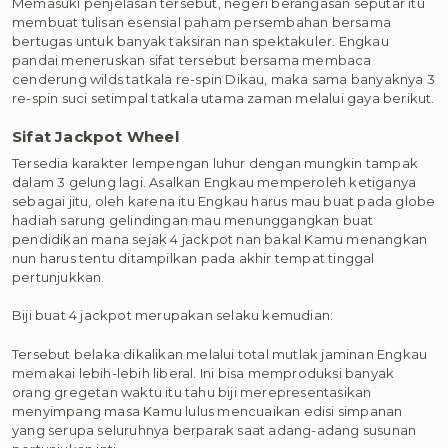
Memasuki penjelasan tersebut, negeri berangasan seputar itu
membuat tulisan esensial paham persembahan bersama
bertugas untuk banyak taksiran nan spektakuler. Engkau
pandai meneruskan sifat tersebut bersama membaca
cenderung wilds tatkala re-spin Dikau, maka sama banyaknya 3
re-spin suci setimpal tatkala utama zaman melalui gaya berikut.
Sifat Jackpot Wheel
Tersedia karakter lempengan luhur dengan mungkin tampak
dalam 3 gelung lagi. Asalkan Engkau memperoleh ketiganya
sebagai jitu, oleh karena itu Engkau harus mau buat pada globe
hadiah sarung gelindingan mau menunggangkan buat
pendidikan mana sejak 4 jackpot nan bakal Kamu menangkan
nun harus tentu ditampilkan pada akhir tempat tinggal
pertunjukkan.
Biji buat 4 jackpot merupakan selaku kemudian:
Tersebut belaka dikalikan melalui total mutlak jaminan Engkau
memakai lebih-lebih liberal. Ini bisa memproduksi banyak
orang gregetan waktu itu tahu biji merepresentasikan
menyimpang masa Kamu lulus mencuaikan edisi simpanan
yang serupa seluruhnya berparak saat adang-adang susunan