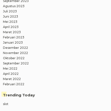
September 2023
Agustus 2023
Juli 2023
Juni 2023
Mei 2023
April 2023
Maret 2023
Februari 2023
Januari 2023
Desember 2022
November 2022
Oktober 2022
September 2022
Mei 2022
April 2022
Maret 2022
Februari 2022
Trending Today
slot