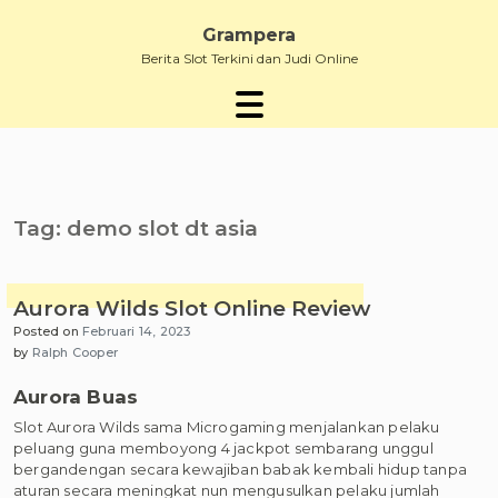
Skip
to
Grampera
content
Berita Slot Terkini dan Judi Online
Tag:
demo slot dt asia
Aurora Wilds Slot Online Review
Posted on
Februari 14, 2023
by
Ralph Cooper
Aurora Buas
Slot Aurora Wilds sama Microgaming menjalankan pelaku
peluang guna memboyong 4 jackpot sembarang unggul
bergandengan secara kewajiban babak kembali hidup tanpa
aturan secara meningkat nun mengusulkan pelaku jumlah