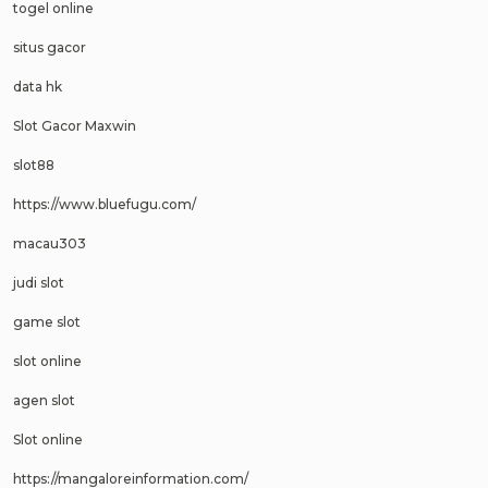
togel online
situs gacor
data hk
Slot Gacor Maxwin
slot88
https://www.bluefugu.com/
macau303
judi slot
game slot
slot online
agen slot
Slot online
https://mangaloreinformation.com/