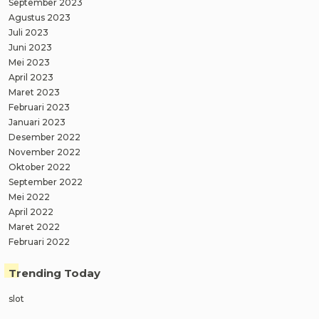
September 2023
Agustus 2023
Juli 2023
Juni 2023
Mei 2023
April 2023
Maret 2023
Februari 2023
Januari 2023
Desember 2022
November 2022
Oktober 2022
September 2022
Mei 2022
April 2022
Maret 2022
Februari 2022
Trending Today
slot