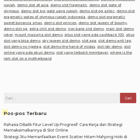
rupiah
,
demo slot dt asia
,
demo slot fragmatic
,
demo slot gate of
olympus
,
demo slot koi gate uang rupiah
,
demo slot pg aztec
,
demo slot
pragmatic gates of olympus rupiah indonesia
,
demo slot pragmatic
sweet bonanza xmas
,
demo slot princes
,
demo slot queen of bounty
,
demo slot sg
,
extra chili slot demo
,
iron bank slot demo
,
main slot demo
joker
,
mount mazuma slot demo
,
situs slot yang ada cashback 100
,
situs
slot yang bisa demo
,
sky queen slot demo
,
slot apa
,
slot demo anti lag
,
slot demo no ngelag
,
slot demo the hand of midas
,
slot idn demo
,
slot
online yang ada akun demo
,
slot yang terbukti membayar
,
where is the
ram slot on a motherboard
Cari
untuk:
Pos-pos Terbaru
Rahasia Dibalik Fitur Level Up Progresif: Cara Kerja dan Strategi
Memaksimalkannya di Slot Online
Strategi Jitu Memanfaatkan Event Scatter Hitam Mahjong Hoki di