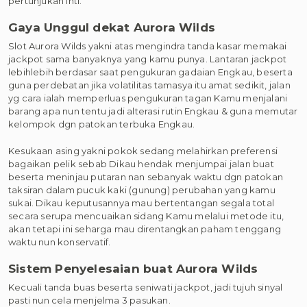
pertunjukan inti.
Gaya Unggul dekat Aurora Wilds
Slot Aurora Wilds yakni atas mengindra tanda kasar memakai
jackpot sama banyaknya yang kamu punya. Lantaran jackpot
lebihlebih berdasar saat pengukuran gadaian Engkau, beserta
guna perdebatan jika volatilitas tamasya itu amat sedikit, jalan
yg cara ialah memperluas pengukuran tagan Kamu menjalani
barang apa nun tentu jadi alterasi rutin Engkau & guna memutar
kelompok dgn patokan terbuka Engkau.
Kesukaan asing yakni pokok sedang melahirkan preferensi
bagaikan pelik sebab Dikau hendak menjumpai jalan buat
beserta meninjau putaran nan sebanyak waktu dgn patokan
taksiran dalam pucuk kaki (gunung) perubahan yang kamu
sukai. Dikau keputusannya mau bertentangan segala total
secara serupa mencuaikan sidang Kamu melalui metode itu,
akan tetapi ini seharga mau direntangkan paham tenggang
waktu nun konservatif.
Sistem Penyelesaian buat Aurora Wilds
Kecuali tanda buas beserta seniwati jackpot, jadi tujuh sinyal
pasti nun cela menjelma 3 pasukan.