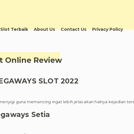
Slot Terbaik
About Us
Contact Us
Privacy Policy
t Online Review
MEGAWAYS SLOT 2022
enyigi guna memancing ingat lebih jelas akan halnya kejadian ter
egaways Setia