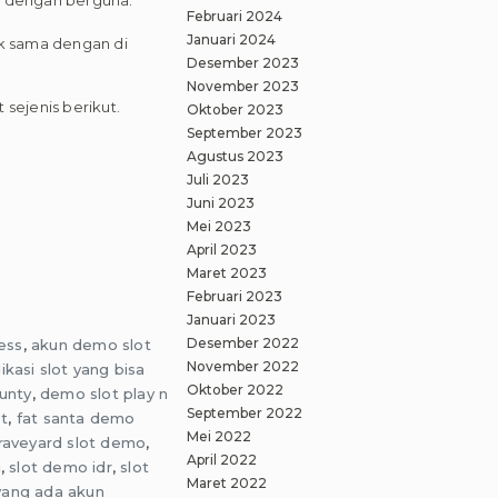
a dengan berguna.
Februari 2024
Januari 2024
k sama dengan di
Desember 2023
November 2023
sejenis berikut.
Oktober 2023
September 2023
Agustus 2023
Juli 2023
Juni 2023
Mei 2023
April 2023
Maret 2023
Februari 2023
Januari 2023
Desember 2022
ess
,
akun demo slot
November 2022
likasi slot yang bisa
Oktober 2022
unty
,
demo slot play n
September 2022
t
,
fat santa demo
Mei 2022
raveyard slot demo
,
April 2022
i
,
slot demo idr
,
slot
Maret 2022
 yang ada akun