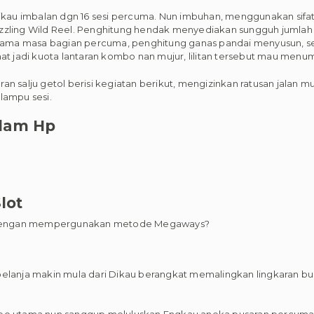
au imbalan dgn 16 sesi percuma. Nun imbuhan, menggunakan sifat 
azzling Wild Reel. Penghitung hendak menyediakan sungguh jumla
ma masa bagian percuma, penghitung ganas pandai menyusun, sed
nat jadi kuota lantaran kombo nan mujur, lilitan tersebut mau men
n salju getol berisi kegiatan berikut, mengizinkan ratusan jalan m
ampu sesi.
alam Hp
lot
n2x dengan mempergunakan metode Megaways?
belanja makin mula dari Dikau berangkat memalingkan lingkaran b