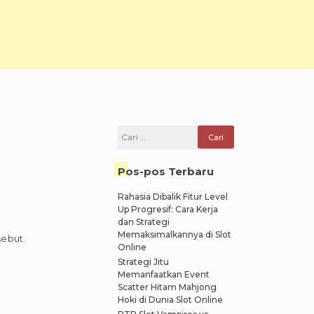
Cari
untuk:
Pos-pos Terbaru
Rahasia Dibalik Fitur Level
Up Progresif: Cara Kerja
dan Strategi
Memaksimalkannya di Slot
sebut.
Online
Strategi Jitu
Memanfaatkan Event
Scatter Hitam Mahjong
Hoki di Dunia Slot Online