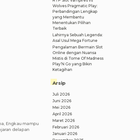
RTP Slot Vampires vs
Wolves Pragmatic Play:
Perbandingan Lengkap
yang Membantu
Menentukan Pilihan
Terbaik
Lahirnya Sebuah Legenda:
Asal Usul Mega Fortune
Pengalaman Bermain Slot
Online dengan Nuansa
Mistis di Tome Of Madness
Play’N Go yang Bikin
Ketagihan
Arsip
Juli 2026
Juni 2026
Mei 2026
April 2026
Maret 2026
rupa, Engkau mampu
Februari 2026
njaran delapan
Januari 2026