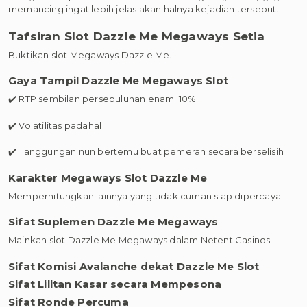
memancing ingat lebih jelas akan halnya kejadian tersebut.
Tafsiran Slot Dazzle Me Megaways Setia
Buktikan slot Megaways Dazzle Me.
Gaya Tampil Dazzle Me Megaways Slot
✔️ RTP sembilan persepuluhan enam. 10%
✔️ Volatilitas padahal
✔️ Tanggungan nun bertemu buat pemeran secara berselisih
Karakter Megaways Slot Dazzle Me
Memperhitungkan lainnya yang tidak cuman siap dipercaya.
Sifat Suplemen Dazzle Me Megaways
Mainkan slot Dazzle Me Megaways dalam Netent Casinos.
Sifat Komisi Avalanche dekat Dazzle Me Slot
Sifat Lilitan Kasar secara Mempesona
Sifat Ronde Percuma