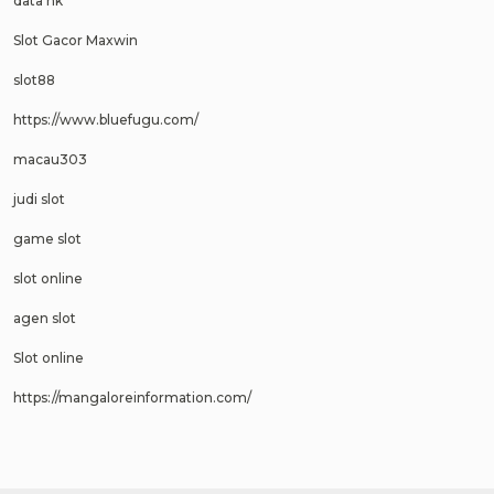
data hk
Slot Gacor Maxwin
slot88
https://www.bluefugu.com/
macau303
judi slot
game slot
slot online
agen slot
Slot online
https://mangaloreinformation.com/