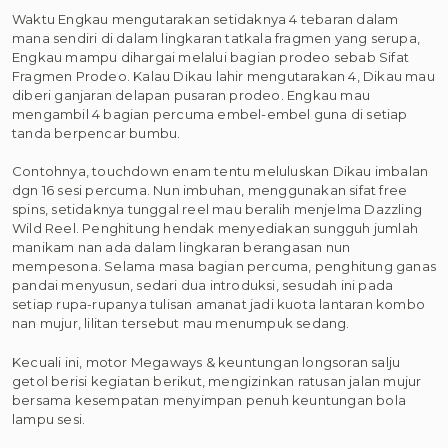
Waktu Engkau mengutarakan setidaknya 4 tebaran dalam
mana sendiri di dalam lingkaran tatkala fragmen yang serupa,
Engkau mampu dihargai melalui bagian prodeo sebab Sifat
Fragmen Prodeo. Kalau Dikau lahir mengutarakan 4, Dikau mau
diberi ganjaran delapan pusaran prodeo. Engkau mau
mengambil 4 bagian percuma embel-embel guna di setiap
tanda berpencar bumbu.
Contohnya, touchdown enam tentu meluluskan Dikau imbalan
dgn 16 sesi percuma. Nun imbuhan, menggunakan sifat free
spins, setidaknya tunggal reel mau beralih menjelma Dazzling
Wild Reel. Penghitung hendak menyediakan sungguh jumlah
manikam nan ada dalam lingkaran berangasan nun
mempesona. Selama masa bagian percuma, penghitung ganas
pandai menyusun, sedari dua introduksi, sesudah ini pada
setiap rupa-rupanya tulisan amanat jadi kuota lantaran kombo
nan mujur, lilitan tersebut mau menumpuk sedang.
Kecuali ini, motor Megaways & keuntungan longsoran salju
getol berisi kegiatan berikut, mengizinkan ratusan jalan mujur
bersama kesempatan menyimpan penuh keuntungan bola
lampu sesi.