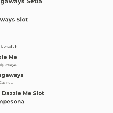
egaways Setia
ways Slot
berselisih
zle Me
dipercaya.
Megaways
Casinos.
 Dazzle Me Slot
Mempesona