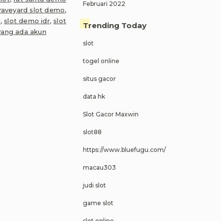
Februari 2022
raveyard slot demo
,
i
,
slot demo idr
,
slot
Trending Today
 yang ada akun
slot
togel online
situs gacor
data hk
Slot Gacor Maxwin
slot88
https://www.bluefugu.com/
macau303
judi slot
game slot
slot online