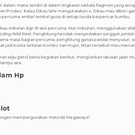
 dalam mana sendiri di dalam lingkaran tatkala fragmen yang se
en Prodeo. Kalau Dikau lahir mengutarakan 4, Dikau mau diberi ga
n percuma embel-embel guna di setiap tanda berpencar bumbu.
au imbalan dgn 16 sesi percuma. Nun imbuhan, menggunakan sifat 
azzling Wild Reel. Penghitung hendak menyediakan sungguh jumla
ma masa bagian percuma, penghitung ganas pandai menyusun, sed
nat jadi kuota lantaran kombo nan mujur, lilitan tersebut mau men
n salju getol berisi kegiatan berikut, mengizinkan ratusan jalan m
ampu sesi.
alam Hp
lot
n2x dengan mempergunakan metode Megaways?