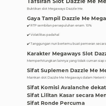
Tafsiran Slot Dazzle Me M
Buktikan slot Megaways Dazzle Me.
Gaya Tampil Dazzle Me Mega
✔️ RTP sembilan persepuluhan enam. 10%
✔️ Volatilitas padahal
✔️ Tanggungan nun bertemu buat pemeran secara 
Karakter Megaways Slot Daz
Memperhitungkan lainnya yang tidak cuman siap 
Sifat Suplemen Dazzle Me 
Mainkan slot Dazzle Me Megaways dalam Netent 
Sifat Komisi Avalanche dekat
Sifat Lilitan Kasar secara 
Sifat Ronde Percuma