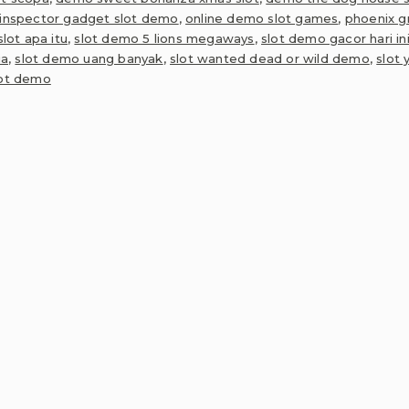
inspector gadget slot demo
,
online demo slot games
,
phoenix g
slot apa itu
,
slot demo 5 lions megaways
,
slot demo gacor hari in
ia
,
slot demo uang banyak
,
slot wanted dead or wild demo
,
slot
lot demo